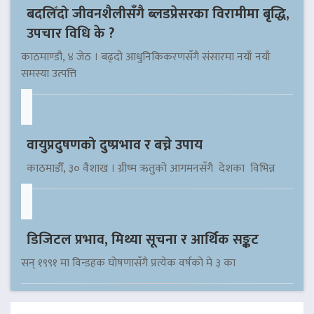
बदलिँदो जीवनशैलीसँगै ब्लडप्रेसरका विरामीमा बृद्धि,
उपचार विधि के ?
काठमाण्डौ, ४ जेठ । बढ्दो आधुनिकिकरणसँगै संसारमा नयाँ नयाँ
समस्या उत्पत्ति
वायुप्रदुषणको दुष्प्रभाव र बच्ने उपाय
काठमाडौँ, ३० वैशाख । ग्रीष्म ऋतुको आगमनसँगै देशका विभिन्न
डिजिटल प्रभाव, मिथ्या सूचना र आर्थिक सङ्कट
सन् १९९१ मा विन्डहक घोषणासँगै प्रत्येक वर्षको मे ३ का