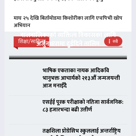
माघ २५ देखि बिर्तामोडमा किशोरीका लागि एचपिभी खोप
अभियान
बालबालिकाको व्यक्तित्व विकासका लागि
शिक्षा/साहित्य
सबै
अर्जुनधारामा दुईदिने तालिम
भाषिक एकताका नायक आदिकवि
भानुभक्त आचार्यको २१३औँ जन्मजयन्ती
आज मनाइँदै
एसईई पूरक परीक्षाको नतिजा सार्वजनिक:
८३ हजारभन्दा बढी उत्तीर्ण
तक्षशिला प्रोग्रेसिभ स्कुललाई अन्तर्राष्ट्रिय