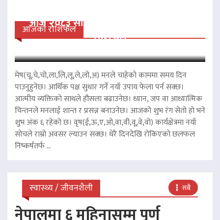
आज २०८३ साल साउन २४ गते आईतवारको
आजको राशिफल
राशिफल
मेष(चू,चे,चो,ला,लि,लू,ले,लो,अ) मनले चाहेको काममा समय दिन
पाउनुहुनेछ। आर्थिक पक्ष सुधार गर्ने नयाँ उपाय फेला पर्न सक्छ।
आत्मीय व्यक्तिको साथले हौसला बढाउनेछ। ध्यान, जप वा आध्यात्मिक
चिन्तनले मनलाई शान्त र प्रसन्न बनाउनेछ। आजको शुभ रंग सेतो हो भने
शुभ अंक ६ रहेको छ। वृष(ई,ऊ,ए,ओ,वा,वी,वू,वे,वो) कार्यक्षेत्रमा नयाँ
सोचले राम्रो अवसर ल्याउन सक्छ। धेरै दिनदेखि रोकिएको छलफल
निष्कर्षतर्फ ...
स्वास्थ्य / जीवनशैली
सबै
नेपालमा ६ महिनासम्म पूर्ण