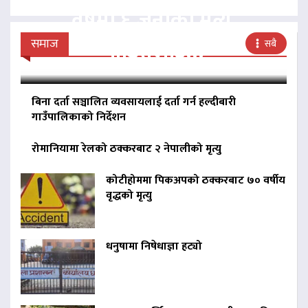
वर्षमा ६ जनाको मृत्यु,
पीडितलाई…
समाज
सबै
बिना दर्ता सञ्चालित व्यवसायलाई दर्ता गर्न हल्दीबारी
गाउँपालिकाको निर्देशन
रोमानियामा रेलको ठक्करबाट २ नेपालीको मृत्यु
कोटीहोममा पिकअपको ठक्करबाट ७० वर्षीय
वृद्धको मृत्यु
धनुषामा निषेधाज्ञा हट्यो