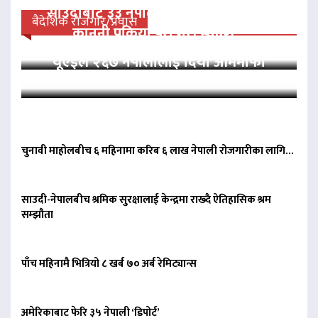
साउदीबाट ३३ नेपाली कैदीलाई आममाफी,
बैदेशिक रोजगार/प्रवास
कानुनी प्रक्रिया पूरा गरी स्वदेश…
यूएईले २६७ नेपालीलाई दियो आममाफी
चुनावी माहोलबीच ६ महिनामा करिब ६ लाख नेपाली रोजगारीका लागि…
साउदी-नेपालबीच श्रमिक सुरक्षालाई केन्द्रमा राख्दै ऐतिहासिक श्रम
सम्झौता
पाँच महिनामै भित्रियो ८ खर्ब ७० अर्ब रेमिट्यान्स
अमेरिकाबाट फेरि ३५ नेपाली ‘डिपोर्ट’