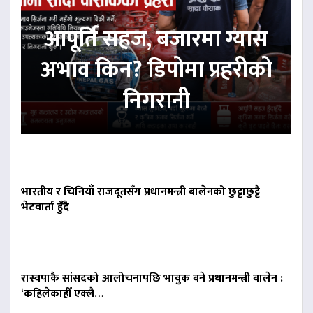
आपूर्ति सहज, बजारमा ग्यास
अभाव किन? डिपोमा प्रहरीको
निगरानी
भारतीय र चिनियाँ राजदूतसँग प्रधानमन्त्री बालेनको छुट्टाछुट्टै
भेटवार्ता हुँदै
रास्वपाकै सांसदको आलोचनापछि भावुक बने प्रधानमन्त्री बालेन :
‘कहिलेकाहीँ एक्लै…