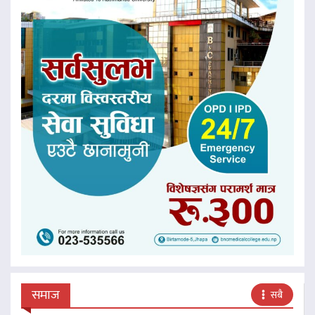
समाज
सबै