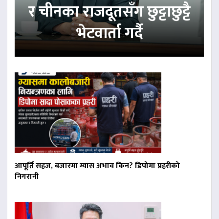
र चीनका राजदूतसँग छुट्टाछुट्टै
भेटवार्ता गर्दै
आपूर्ति सहज, बजारमा ग्यास अभाव किन? डिपोमा प्रहरीको
निगरानी