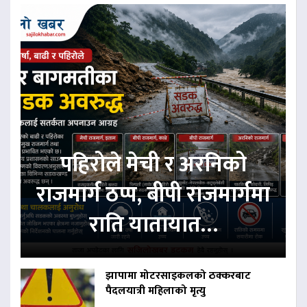
पहिरोले मेची र अरनिको
राजमार्ग ठप्प, बीपी राजमार्गमा
राति यातायात…
झापामा मोटरसाइकलको ठक्करबाट
पैदलयात्री महिलाको मृत्यु