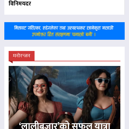
विनिमयदर
मनोरन्जन
‘लालीबजार’को सफल यात्रा