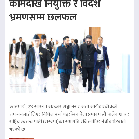
कामदेखि नियुक्ति र विदेश
भ्रमणसम्म छलफल
काठमाडौं, २४ साउन । सरकार सञ्चालन र सत्ता साझेदारबीचको
समन्वयलाई लिएर विभिन्न चर्चा भइरहेका बेला प्रधानमन्त्री बालेन शाह र
राष्ट्रिय स्वतन्त्र पार्टी (रास्वपा)का सभापति रवि लामिछानेबीच भेटवार्ता
भएको छ ।