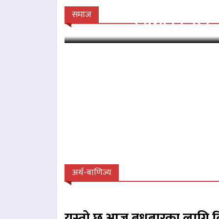
नेपालीको मृत्यु
समाज
अर्थ-बाणिज्य
यस्तो छ आज बुधबारका लागि व