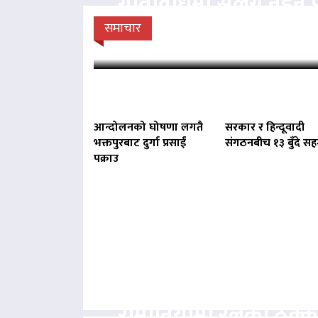
गतिविधिमा संलग्न नहुन 
राप्रपाको
समाचार
आन्दोलनको घोषणा लगतै
सरकार र हिन्दूवादी
भक्तपुरबाट दुर्गा प्रसाईं
संगठनबीच १३ बुँदे स
पक्राउ
रोमानियामा रेलको ठक्