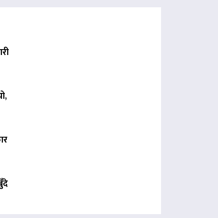
ारी
ो,
कार
ँदे