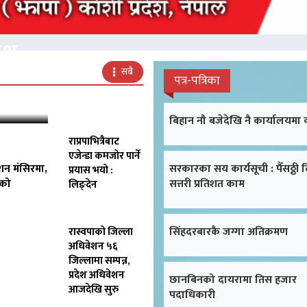
क्ष
सबै
पत्र-पत्रिका
बिहान नौ बजेदेखि नै कार्यालयमा
राप्रपाभित्रैबाट
एजेन्डा कमजोर पार्ने
शन मंसिरमा,
सरकारका सय कार्यसूची : पैँसठ्ठी 
प्रयास भयो :
िको
सत्तरी प्रतिशत काम
लिङ्देन
सिंहदरबारकै जग्गा अतिक्रमण
रास्वपाको जिल्ला
अधिवेशन ५६
जिल्लामा सम्पन्न,
प्रदेश अधिवेशन
छानबिनको दायरामा तिस हजार
आजदेखि सुरु
पदाधिकारी