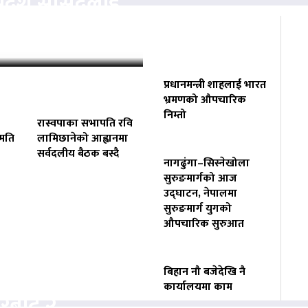
प्रदेश सांसदलाई
…
प्रधानमन्त्री शाहलाई भारत
भ्रमणको औपचारिक
निम्तो
रास्वपाका सभापति रवि
हमति
लामिछानेको आह्वानमा
सर्वदलीय बैठक बस्दै
नागढुंगा–सिस्नेखोला
सुरुङमार्गको आज
उद्घाटन, नेपालमा
सुरुङमार्ग युगको
औपचारिक सुरुआत
बिहान नौ बजेदेखि नै
कार्यालयमा काम
करबाट २