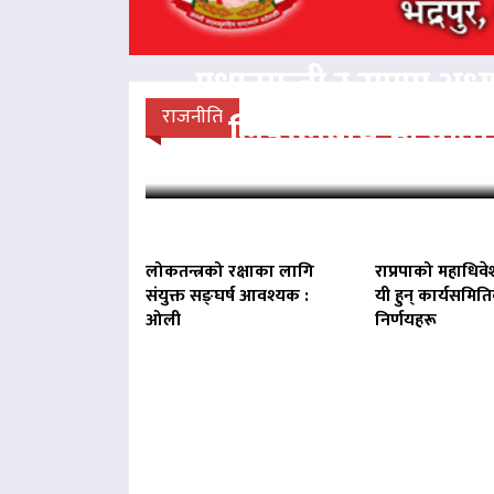
प्रधानमन्त्री र राप्रपा अध्य
राजनीति
लिङदेनबीच भेटवार्ता
लोकतन्त्रको रक्षाका लागि
राप्रपाको महाधिवे
संयुक्त सङ्घर्ष आवश्यक :
यी हुन् कार्यसमित
ओली
निर्णयहरू