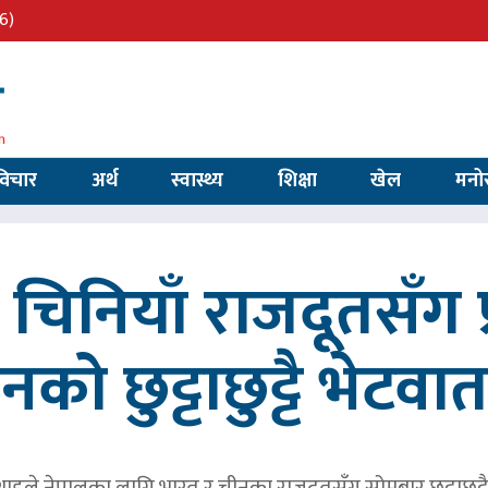
6)
विचार
अर्थ
स्वास्थ्य
शिक्षा
खेल
मनो
चिनियाँ राजदूतसँग प्र
को छुट्टाछुट्टै भेटवार्ता
र शाहले नेपालका लागि भारत र चीनका राजदूतसँग सोमबार छुट्टाछुट्टै भेट