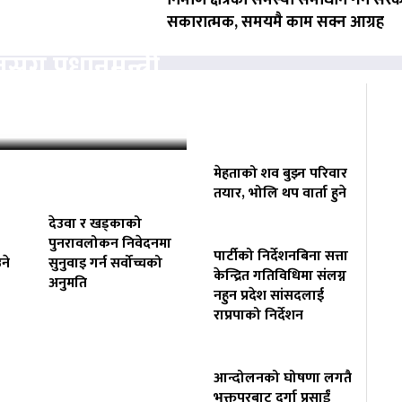
सकारात्मक, समयमै काम सक्न आग्रह
ँग प्रधानमन्त्री
टवार्ता हुँदै
मेहताको शव बुझ्न परिवार
तयार, भोलि थप वार्ता हुने
देउवा र खड्काको
पुनरावलोकन निवेदनमा
पार्टीको निर्देशनबिना सत्ता
ने
सुनुवाइ गर्न सर्वोच्चको
केन्द्रित गतिविधिमा संलग्न
अनुमति
नहुन प्रदेश सांसदलाई
राप्रपाको निर्देशन
आन्दोलनको घोषणा लगतै
भक्तपुरबाट दुर्गा प्रसाईं