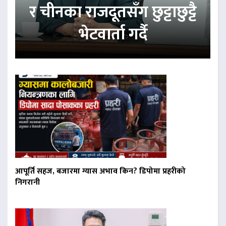
र चीनका राजदूतसँग छुट्टाछुट्टै
भेटवार्ता गर्दै
आपूर्ति सहज, बजारमा ग्यास अभाव किन? डिपोमा प्रहरीको
निगरानी