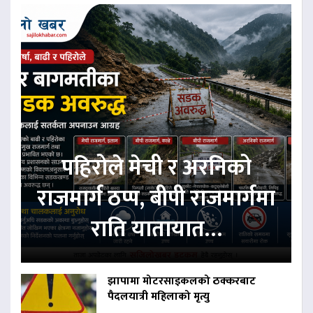
पहिरोले मेची र अरनिको
राजमार्ग ठप्प, बीपी राजमार्गमा
राति यातायात…
झापामा मोटरसाइकलको ठक्करबाट
पैदलयात्री महिलाको मृत्यु