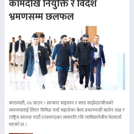
कामदेखि नियुक्ति र विदेश
भ्रमणसम्म छलफल
काठमाडौं, २४ साउन । सरकार सञ्चालन र सत्ता साझेदारबीचको
समन्वयलाई लिएर विभिन्न चर्चा भइरहेका बेला प्रधानमन्त्री बालेन शाह र
राष्ट्रिय स्वतन्त्र पार्टी (रास्वपा)का सभापति रवि लामिछानेबीच भेटवार्ता
भएको छ ।