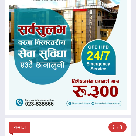
समाज
सबै