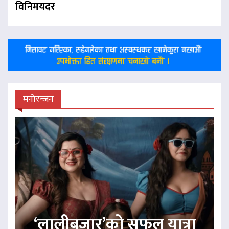
विनिमयदर
मनोरन्जन
‘लालीबजार’को सफल यात्रा