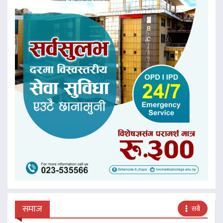
समाज
सबै