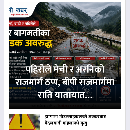
पहिरोले मेची र अरनिको
राजमार्ग ठप्प, बीपी राजमार्गमा
राति यातायात…
झापामा मोटरसाइकलको ठक्करबाट
पैदलयात्री महिलाको मृत्यु