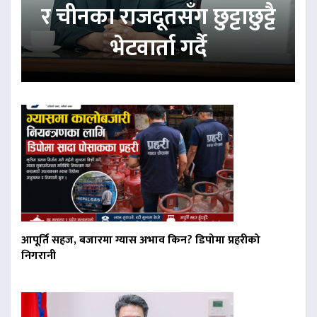
र चीनका राजदूतसँग छुट्टाछुट्टै
भेटवार्ता गर्दै
आपूर्ति सहज, बजारमा ग्यास अभाव किन? डिपोमा प्रहरीको
निगरानी