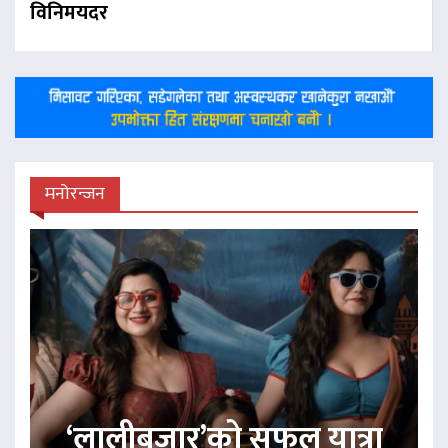
विनिमयदर
मनोरन्जन
‘लालीबजार’को सफल यात्रा