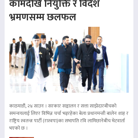
कामदेखि नियुक्ति र विदेश
भ्रमणसम्म छलफल
काठमाडौं, २४ साउन । सरकार सञ्चालन र सत्ता साझेदारबीचको
समन्वयलाई लिएर विभिन्न चर्चा भइरहेका बेला प्रधानमन्त्री बालेन शाह र
राष्ट्रिय स्वतन्त्र पार्टी (रास्वपा)का सभापति रवि लामिछानेबीच भेटवार्ता
भएको छ ।