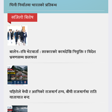
चिनी निर्यातमा भारतको प्रतिबन्ध
सजिलो बिशेष
बालेन–रवि भेटवार्ता : सरकारको कामदेखि नियुक्ति र विदेश
भ्रमणसम्म छलफल
पहिरोले मेची र अरनिको राजमार्ग ठप्प, बीपी राजमार्गमा राति
यातायात बन्द