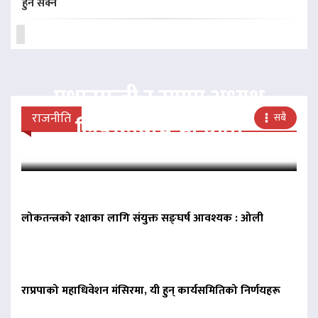
हुन सक्ने
प्रधानमन्त्री र राप्रपा अध्यक्ष
राजनीति
सबै
लिङदेनबीच भेटवार्ता
लोकतन्त्रको रक्षाका लागि संयुक्त सङ्घर्ष आवश्यक : ओली
राप्रपाको महाधिवेशन मंसिरमा, यी हुन् कार्यसमितिको निर्णयहरू