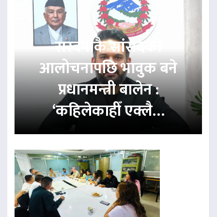
रास्वपाकै सांसदको
आलोचनापछि भावुक बने
प्रधानमन्त्री बालेन :
‘कहिलेकाहीँ एक्लै…