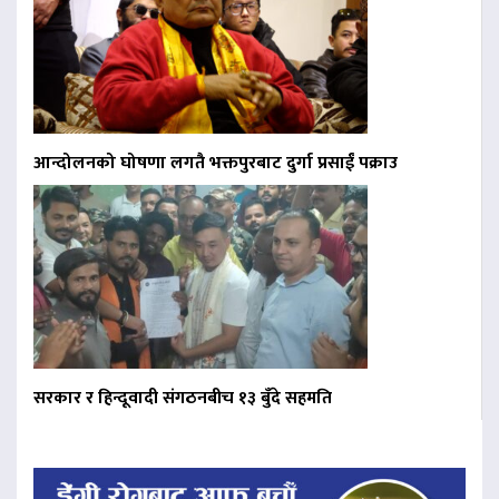
आन्दोलनको घोषणा लगतै भक्तपुरबाट दुर्गा प्रसाईं पक्राउ
सरकार र हिन्दूवादी संगठनबीच १३ बुँदे सहमति