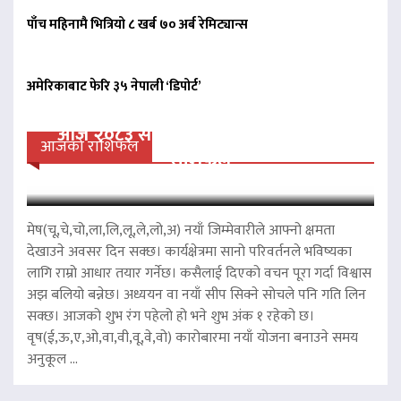
पाँच महिनामै भित्रियो ८ खर्ब ७० अर्ब रेमिट्यान्स
अमेरिकाबाट फेरि ३५ नेपाली ‘डिपोर्ट’
आज २०८३ साल साउन २३ गते शनिवारको
आजको राशिफल
राशिफल
मेष(चू,चे,चो,ला,लि,लू,ले,लो,अ) नयाँ जिम्मेवारीले आफ्नो क्षमता
देखाउने अवसर दिन सक्छ। कार्यक्षेत्रमा सानो परिवर्तनले भविष्यका
लागि राम्रो आधार तयार गर्नेछ। कसैलाई दिएको वचन पूरा गर्दा विश्वास
अझ बलियो बन्नेछ। अध्ययन वा नयाँ सीप सिक्ने सोचले पनि गति लिन
सक्छ। आजको शुभ रंग पहेलो हो भने शुभ अंक १ रहेको छ।
वृष(ई,ऊ,ए,ओ,वा,वी,वू,वे,वो) कारोबारमा नयाँ योजना बनाउने समय
अनुकूल ...