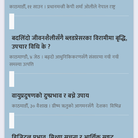
काठमाडौँ, ११ साउन । प्रधानमन्त्री केपी शर्मा ओलीले नेपाल राष्ट्र
बदलिँदो जीवनशैलीसँगै ब्लडप्रेसरका विरामीमा बृद्धि,
उपचार विधि के ?
काठमाण्डौ, ४ जेठ । बढ्दो आधुनिकिकरणसँगै संसारमा नयाँ नयाँ
समस्या उत्पत्ति
वायुप्रदुषणको दुष्प्रभाव र बच्ने उपाय
काठमाडौँ, ३० वैशाख । ग्रीष्म ऋतुको आगमनसँगै देशका विभिन्न
डिजिटल प्रभाव, मिथ्या सूचना र आर्थिक सङ्कट