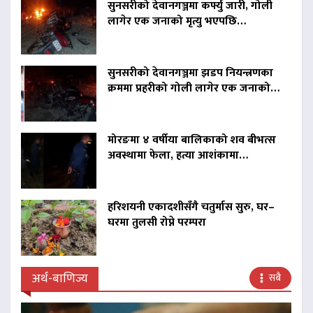
सुनसरीको देवानगञ्जमा कर्फ्यु जारी, गोली
लागेर एक जनाको मृत्यु भएपछि…
सुनसरीको देवानगञ्जमा झडप नियन्त्रणका
क्रममा प्रहरीको गोली लागेर एक जनाको…
मोरङमा ४ वर्षीया बालिकाको शव बीभत्स
अवस्थामा फेला, हत्या आशंकामा…
हरिशयनी एकादशीसँगै चतुर्मास सुरु, घर–
घरमा तुलसी रोप्ने परम्परा
अर्थ-बाणिज्य
सबै