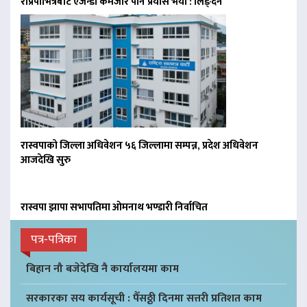
राप्रपाभित्रैबाट एजेन्डा कमजोर पार्ने प्रयास भयो : लिङ्देन
रास्वपाको जिल्ला अधिवेशन ५६ जिल्लामा सम्पन्न, प्रदेश अधिवेशन
आजदेखि सुरु
रास्वपा झापा सभापतिमा ओमनाथ भण्डारी निर्वाचित
पत्र-पत्रिका
बिहान नौ बजेदेखि नै कार्यालयमा काम
सरकारका सय कार्यसूची : पैँसठ्ठी दिनमा सत्तरी प्रतिशत काम