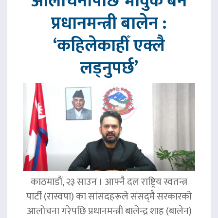
आलोचनापछि भावुक बने
प्रधानमन्त्री बालेन :
‘कहिलेकाहीँ एक्लै
लड्नुपर्छ’
काठमाडौं, २३ साउन । आफ्नै दल राष्ट्रिय स्वतन्त्र
पार्टी (रास्वपा) का सांसदहरूले संसद्‌मै सरकारको
आलोचना गरेपछि प्रधानमन्त्री बालेन्द्र शाह (बालेन)