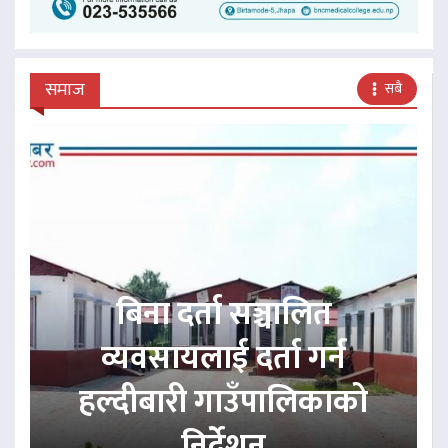
समाज
सबै
बिना दर्ता सञ्चालित
व्यवसायलाई दर्ता गर्न
हल्दीबारी गाउँपालिकाको
निर्देशन