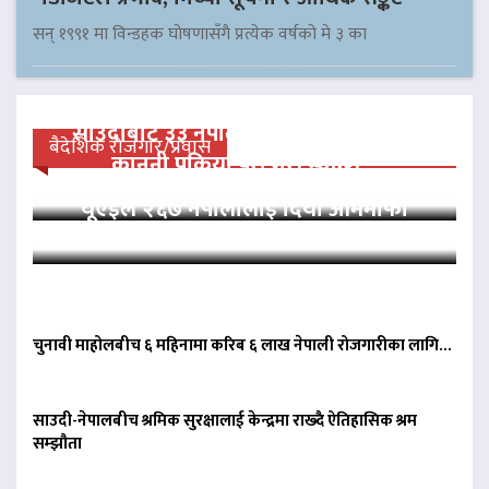
सन् १९९१ मा विन्डहक घोषणासँगै प्रत्येक वर्षको मे ३ का
साउदीबाट ३३ नेपाली कैदीलाई आममाफी,
बैदेशिक रोजगार/प्रवास
कानुनी प्रक्रिया पूरा गरी स्वदेश…
यूएईले २६७ नेपालीलाई दियो आममाफी
चुनावी माहोलबीच ६ महिनामा करिब ६ लाख नेपाली रोजगारीका लागि…
साउदी-नेपालबीच श्रमिक सुरक्षालाई केन्द्रमा राख्दै ऐतिहासिक श्रम
सम्झौता