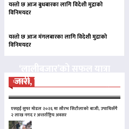
यस्तो छ आज बुधबारका लागि विदेशी मुद्राको
विनिमयदर
यस्तो छ आज मंगलबारका लागि विदेशी मुद्राको
विनिमयदर
‘लालीबजार’को सफल यात्रा
जारी, प्रदर्शनको ५१औँ दिन पूरा
मनोरन्जन
एसइई सुपर मोडल २०२६ मा सौरभ सिटौलाको बाजी, उपाधिसँगै
२ लाख नगद र अन्तर्राष्ट्रिय अवसर