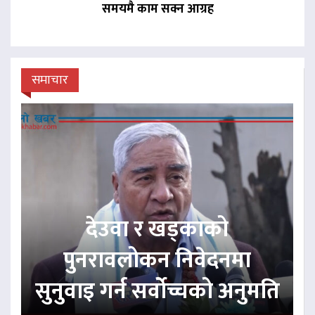
समयमै काम सक्न आग्रह
समाचार
देउवा र खड्काको
पुनरावलोकन निवेदनमा
सुनुवाइ गर्न सर्वोच्चको अनुमति