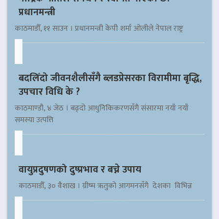
प्रधानमन्त्री
काठमाडौँ, ११ साउन । प्रधानमन्त्री केपी शर्मा ओलीले नेपाल राष्ट्र
बदलिँदो जीवनशैलीसँगै ब्लडप्रेसरका विरामीमा बृद्धि,
उपचार विधि के ?
काठमाण्डौ, ४ जेठ । बढ्दो आधुनिकिकरणसँगै संसारमा नयाँ नयाँ
समस्या उत्पत्ति
वायुप्रदुषणको दुष्प्रभाव र बच्ने उपाय
काठमाडौँ, ३० वैशाख । ग्रीष्म ऋतुको आगमनसँगै देशका विभिन्न