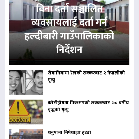
बिना दर्ता सञ्चालित
व्यवसायलाई दर्ता गर्न
हल्दीबारी गाउँपालिकाको
निर्देशन
रोमानियामा रेलको ठक्करबाट २ नेपालीको
मृत्यु
कोटीहोममा पिकअपको ठक्करबाट ७० वर्षीय
वृद्धको मृत्यु
धनुषामा निषेधाज्ञा हट्यो