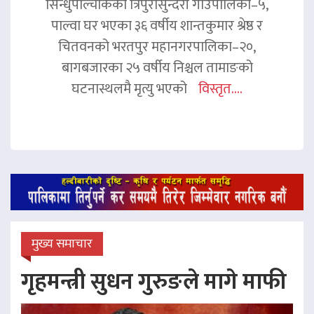
सिन्धुपाल्चोकको त्रिपुरासुन्दरी गाउँपालिका–५,
पाल्वा घर भएका ३६ वर्षीय शान्तकुमार श्रेष्ठ र
चितवनको भरतपुर महानगरपालिका–२०,
बागबजारका २५ वर्षीय निश्चल तामाङको
घटनास्थलमै मृत्यु भएको
विस्तृत....
मुख्य समाचार
गृहमन्त्री सुधन गुरुङले मागे माफी