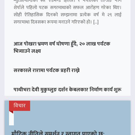
न्युजिल्यान्डका सर एडमण्ड हिलारी र नेपालका तेन्जिङ नोर्गे
शेर्पाले पहिलो पटक सगरमाथाको सफल आरोहण गरेका थिए।
सोही ऐतिहासिक दिनको सम्झनामा प्रत्येक वर्ष मे २९ लाई
सगरमाथा दिवसका रूपमा मनाउने गरिएको हो। […]
आज पोखरा भ्रमण वर्ष घोषणा हुँदै, २० लाख पर्यटक
भित्र्याउने लक्ष्य
सरकारले रारामा पर्यटक प्रहरी राख्ने
पाथीभरा देवी मुकुम्लुङ दर्शन केबलकार निर्माण कार्य शुरू
विचार
मौद्रिक नीतिले समर्थन र स्वागत पाएको छ: