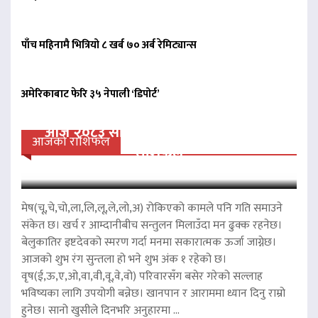
पाँच महिनामै भित्रियो ८ खर्ब ७० अर्ब रेमिट्यान्स
अमेरिकाबाट फेरि ३५ नेपाली ‘डिपोर्ट’
आज २०८३ साल साउन २१ गते बिहीवारको
आजको राशिफल
राशिफल
मेष(चू,चे,चो,ला,लि,लू,ले,लो,अ) रोकिएको कामले पनि गति समाउने
संकेत छ। खर्च र आम्दानीबीच सन्तुलन मिलाउँदा मन ढुक्क रहनेछ।
बेलुकातिर इष्टदेवको स्मरण गर्दा मनमा सकारात्मक ऊर्जा जाग्नेछ।
आजको शुभ रंग सुन्तला हो भने शुभ अंक १ रहेको छ।
वृष(ई,ऊ,ए,ओ,वा,वी,वू,वे,वो) परिवारसँग बसेर गरेको सल्लाह
भविष्यका लागि उपयोगी बन्नेछ। खानपान र आराममा ध्यान दिनु राम्रो
हुनेछ। सानो खुसीले दिनभरि अनुहारमा ...