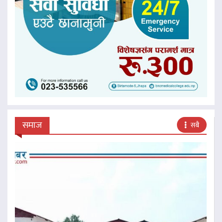
समाज
सबै