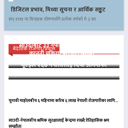
डिजिटल प्रभाव, मिथ्या सूचना र आर्थिक सङ्कट
सन् १९९१ मा विन्डहक घोषणासँगै प्रत्येक वर्षको मे ३ का
साउदीबाट ३३ नेपाली कैदीलाई आममाफी,
बैदेशिक रोजगार/प्रवास
कानुनी प्रक्रिया पूरा गरी स्वदेश…
यूएईले २६७ नेपालीलाई दियो आममाफी
चुनावी माहोलबीच ६ महिनामा करिब ६ लाख नेपाली रोजगारीका लागि…
साउदी-नेपालबीच श्रमिक सुरक्षालाई केन्द्रमा राख्दै ऐतिहासिक श्रम
सम्झौता