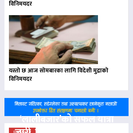
विनिमयदर
यस्तो छ आज सोमबारका लागि विदेशी मुद्राको
विनिमयदर
‘लालीबजार’को सफल यात्रा
जारी, प्रदर्शनको ५१औँ दिन पूरा
मनोरन्जन