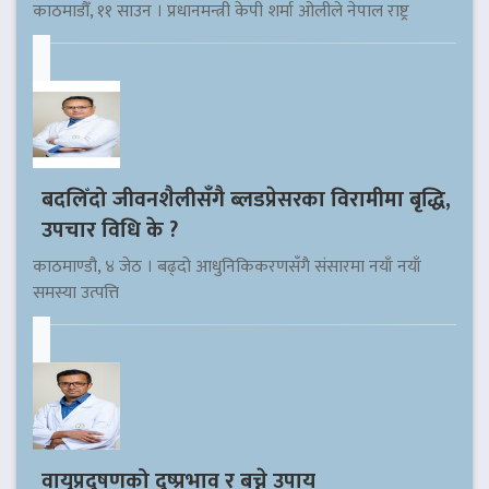
काठमाडौँ, ११ साउन । प्रधानमन्त्री केपी शर्मा ओलीले नेपाल राष्ट्र
बदलिँदो जीवनशैलीसँगै ब्लडप्रेसरका विरामीमा बृद्धि,
उपचार विधि के ?
काठमाण्डौ, ४ जेठ । बढ्दो आधुनिकिकरणसँगै संसारमा नयाँ नयाँ
समस्या उत्पत्ति
वायुप्रदुषणको दुष्प्रभाव र बच्ने उपाय