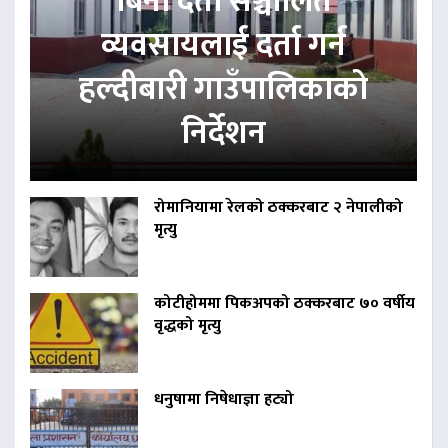
बिना दर्ता सञ्चालित
व्यवसायलाई दर्ता गर्न
हल्दीबारी गाउँपालिकाको
निर्देशन
रोमानियामा रेलको ठक्करबाट २ नेपालीको
मृत्यु
कोटीहोममा पिकअपको ठक्करबाट ७० वर्षीय
वृद्धको मृत्यु
धनुषामा निषेधाज्ञा हट्यो