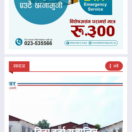
समाज
सबै