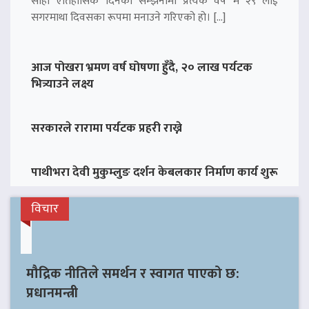
सोही ऐतिहासिक दिनको सम्झनामा प्रत्येक वर्ष मे २९ लाई
सगरमाथा दिवसका रूपमा मनाउने गरिएको हो। […]
आज पोखरा भ्रमण वर्ष घोषणा हुँदै, २० लाख पर्यटक
भित्र्याउने लक्ष्य
सरकारले रारामा पर्यटक प्रहरी राख्ने
पाथीभरा देवी मुकुम्लुङ दर्शन केबलकार निर्माण कार्य शुरू
विचार
मौद्रिक नीतिले समर्थन र स्वागत पाएको छ:
प्रधानमन्त्री