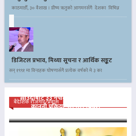
काठमाडौँ, ३० वैशाख । ग्रीष्म ऋतुको आगमनसँगै देशका विभिन्न
डिजिटल प्रभाव, मिथ्या सूचना र आर्थिक सङ्कट
सन् १९९१ मा विन्डहक घोषणासँगै प्रत्येक वर्षको मे ३ का
साउदीबाट ३३ नेपाली कैदीलाई आममाफी,
बैदेशिक रोजगार/प्रवास
कानुनी प्रक्रिया पूरा गरी स्वदेश…