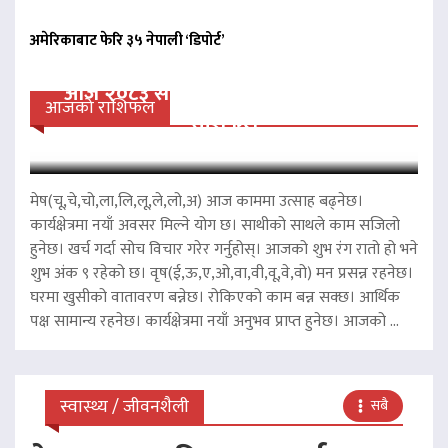
अमेरिकाबाट फेरि ३५ नेपाली ‘डिपोर्ट’
आज २०८३ साल साउन २२ गते शुक्रवारको
आजको राशिफल
राशिफल
मेष(चू,चे,चो,ला,लि,लू,ले,लो,अ) आज काममा उत्साह बढ्नेछ।
कार्यक्षेत्रमा नयाँ अवसर मिल्ने योग छ। साथीको साथले काम सजिलो
हुनेछ। खर्च गर्दा सोच विचार गरेर गर्नुहोस्। आजको शुभ रंग रातो हो भने
शुभ अंक ९ रहेको छ। वृष(ई,ऊ,ए,ओ,वा,वी,वू,वे,वो) मन प्रसन्न रहनेछ।
घरमा खुसीको वातावरण बन्नेछ। रोकिएको काम बन्न सक्छ। आर्थिक
पक्ष सामान्य रहनेछ। कार्यक्षेत्रमा नयाँ अनुभव प्राप्त हुनेछ। आजको ...
स्वास्थ्य / जीवनशैली
सबै