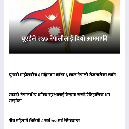
यूएईले २६७ नेपालीलाई दियो आममाफी
चुनावी माहोलबीच ६ महिनामा करिब ६ लाख नेपाली रोजगारीका लागि…
साउदी-नेपालबीच श्रमिक सुरक्षालाई केन्द्रमा राख्दै ऐतिहासिक श्रम
सम्झौता
पाँच महिनामै भित्रियो ८ खर्ब ७० अर्ब रेमिट्यान्स