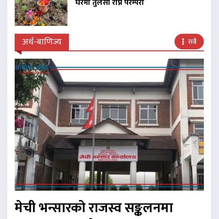
घरमा तुलसी रोप्ने परम्परा
अर्थ-बाणिज्य
सबै
मेची भन्सारको राजस्व सङ्कलनमा