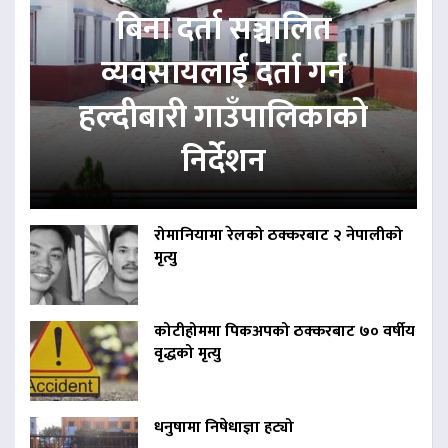
बिना दर्ता सञ्चालित
व्यवसायलाई दर्ता गर्न
हल्दीबारी गाउँपालिकाको
निर्देशन
रोमानियामा रेलको ठक्करबाट २ नेपालीको
मृत्यु
कोटीहोममा पिकअपको ठक्करबाट ७० वर्षीय
वृद्धको मृत्यु
धनुषामा निषेधाज्ञा हट्यो