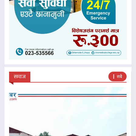
समाज
सबै