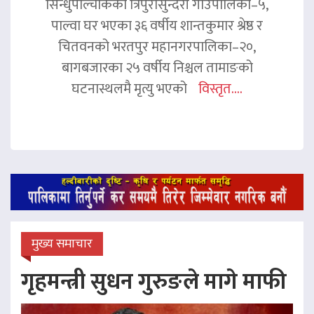
सिन्धुपाल्चोकको त्रिपुरासुन्दरी गाउँपालिका–५,
पाल्वा घर भएका ३६ वर्षीय शान्तकुमार श्रेष्ठ र
चितवनको भरतपुर महानगरपालिका–२०,
बागबजारका २५ वर्षीय निश्चल तामाङको
घटनास्थलमै मृत्यु भएको
विस्तृत....
मुख्य समाचार
गृहमन्त्री सुधन गुरुङले मागे माफी