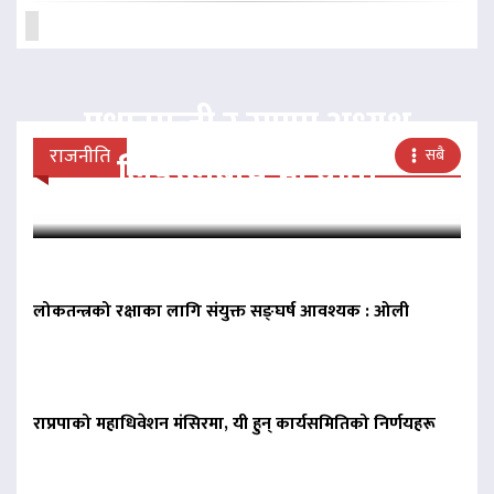
प्रधानमन्त्री र राप्रपा अध्यक्ष
राजनीति
सबै
लिङदेनबीच भेटवार्ता
लोकतन्त्रको रक्षाका लागि संयुक्त सङ्घर्ष आवश्यक : ओली
राप्रपाको महाधिवेशन मंसिरमा, यी हुन् कार्यसमितिको निर्णयहरू