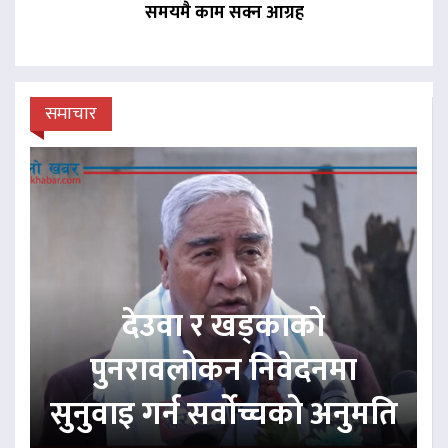
समयमै काम सक्न आग्रह
समाचार
देउवा र खड्काको
पुनरावलोकन निवेदनमा
सुनुवाइ गर्न सर्वोच्चको अनुमति