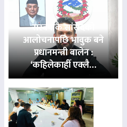
रास्वपाकै सांसदको
आलोचनापछि भावुक बने
प्रधानमन्त्री बालेन :
‘कहिलेकाहीँ एक्लै…