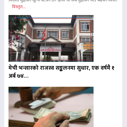
विदेशी मुद्राको मूल्य घटेको छ। हिजो यी सबै मुद्राको भाउ बढेको थियो।
विस्तृत....
मेची भन्सारको राजस्व सङ्कलनमा सुधार, एक वर्षमै १
अर्ब ७४…