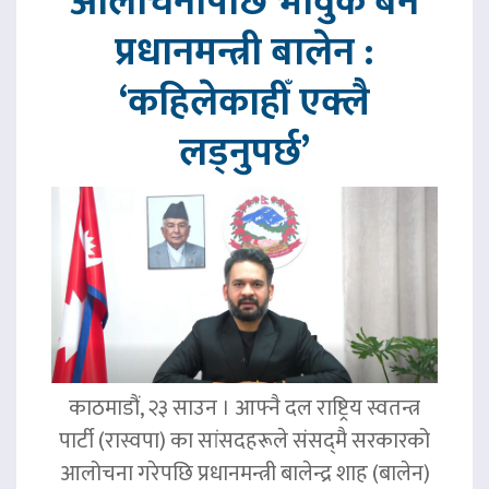
आलोचनापछि भावुक बने
प्रधानमन्त्री बालेन :
‘कहिलेकाहीँ एक्लै
लड्नुपर्छ’
काठमाडौं, २३ साउन । आफ्नै दल राष्ट्रिय स्वतन्त्र
पार्टी (रास्वपा) का सांसदहरूले संसद्‌मै सरकारको
आलोचना गरेपछि प्रधानमन्त्री बालेन्द्र शाह (बालेन)