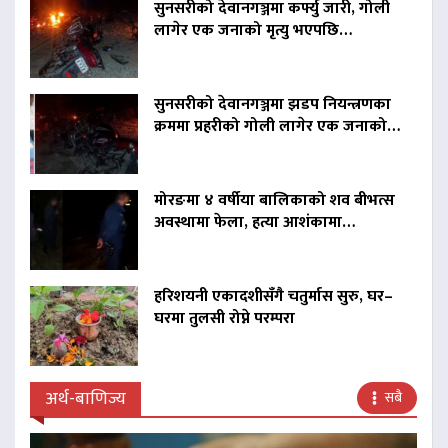
सुनसरीको देवानगञ्जमा कर्फ्यु जारी, गोली
लागेर एक जनाको मृत्यु भएपछि…
सुनसरीको देवानगञ्जमा झडप नियन्त्रणका
क्रममा प्रहरीको गोली लागेर एक जनाको…
मोरङमा ४ वर्षीया बालिकाको शव बीभत्स
अवस्थामा फेला, हत्या आशंकामा…
हरिशयनी एकादशीसँगै चतुर्मास सुरु, घर–
घरमा तुलसी रोप्ने परम्परा
अर्थ-बाणिज्य
सबै