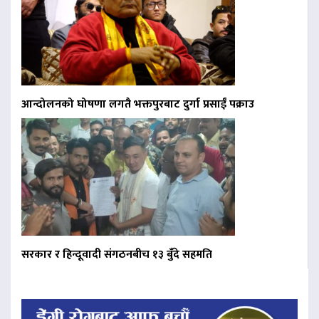
आन्दोलनको घोषणा लगतै भक्तपुरबाट दुर्गा प्रसाईं पक्राउ
सरकार र हिन्दूवादी संगठनबीच १३ बुँदे सहमति