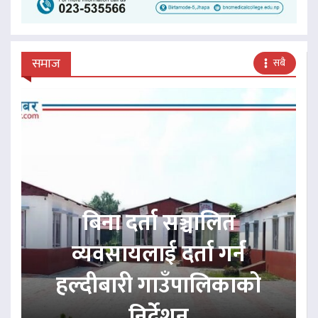
समाज
सबै
बिना दर्ता सञ्चालित
व्यवसायलाई दर्ता गर्न
हल्दीबारी गाउँपालिकाको
निर्देशन