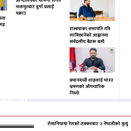
आन्दोलनको घोषणा लगतै
भक्तपुरबाट दुर्गा प्रसाईं
पक्राउ
त्ता
ग्न
रास्वपाका सभापति रवि
लामिछानेको आह्वानमा
सर्वदलीय बैठक बस्दै
प्रधानमन्त्री शाहलाई भारत
वसायलाई
भ्रमणको औपचारिक
निम्तो
पालिकाको
रोमानियामा रेलको ठक्करबाट २ नेपालीको मृत्यु