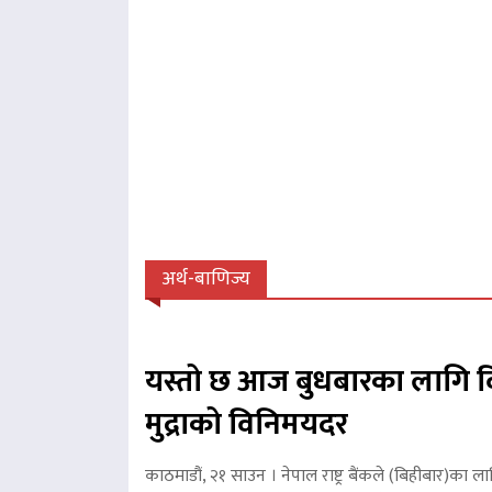
अर्थ-बाणिज्य
यस्तो छ आज बुधबारका लागि व
मुद्राको विनिमयदर
काठमाडौं, २१ साउन । नेपाल राष्ट्र बैंकले (बिहीबार)का ला