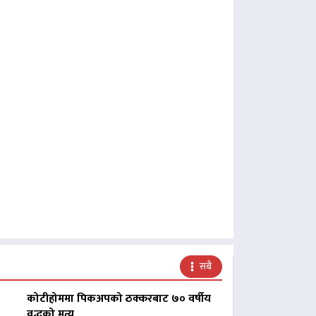
सबै
कोटीहोममा पिकअपको ठक्करबाट ७० वर्षीय
वृद्धको मृत्यु