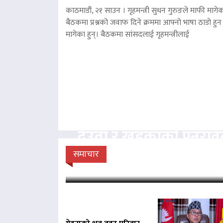
काठमाडौं, २१ साउन । गृहमन्त्री सुधन गुरुङले माफी मागेका
बैठकमा प्रश्नको जवाफ दिने क्रममा आफ्नो भाषा ठाडो हुन 
मागेका हुन्। बैठकमा सांसदलाई गृहमन्त्रीलाई
देउवा र खड्काको पुनरा
सुनुवाइ गर्न सर्वोच
समाचार