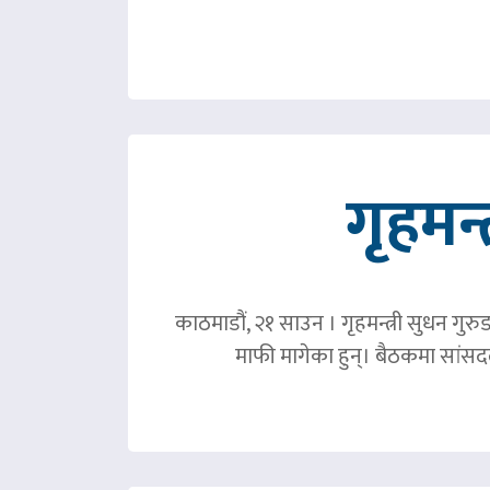
गृहमन्
काठमाडौं, २१ साउन । गृहमन्त्री सुधन गुरु
माफी मागेका हुन्। बैठकमा सांसदल