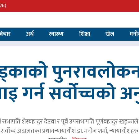
26)
विचार
अर्थ
स्वास्थ्य
शिक्षा
खेल
मनो
खड्काको पुनरावलोकन
वाइ गर्न सर्वोच्चको अ
र्व सभापति शेरबहादुर देउवा र पूर्व उपसभापति पूर्णबहादुर खड्का
 सर्वोच्च अदालतका प्रधानन्यायाधीश डा. मनोज शर्मा, न्यायाधीशहरु न