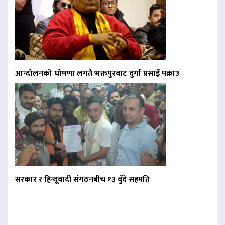
आन्दोलनको घोषणा लगतै भक्तपुरबाट दुर्गा प्रसाईं पक्राउ
सरकार र हिन्दूवादी संगठनबीच १३ बुँदे सहमति
बिना दर्ता सञ्चालित
व्यवसायलाई दर्ता गर्न