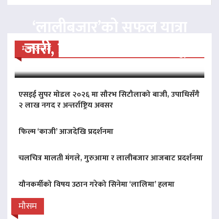
‘लालीबजार’को सफल यात्रा
जारी, प्रदर्शनको ५१औँ दिन पूरा
मनोरन्जन
एसइई सुपर मोडल २०२६ मा सौरभ सिटौलाको बाजी, उपाधिसँगै
२ लाख नगद र अन्तर्राष्ट्रिय अवसर
फिल्म ‘काजी’ आजदेखि प्रदर्शनमा
चलचित्र मालती मंगले, गुरुआमा र लालीबजार आजबाट प्रदर्शनमा
यौनकर्मीको विषय उठान गरेको सिनेमा ‘लालिमा’ हलमा
मौसम