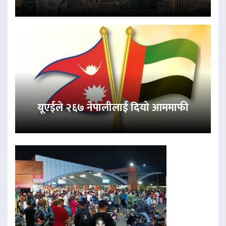
यूएईले २६७ नेपालीलाई दियो आममाफी