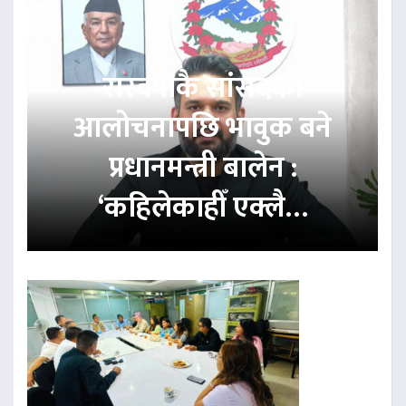
रास्वपाकै सांसदको
आलोचनापछि भावुक बने
प्रधानमन्त्री बालेन :
‘कहिलेकाहीँ एक्लै…