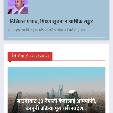
डिजिटल प्रभाव, मिथ्या सूचना र आर्थिक सङ्कट
सन् १९९१ मा विन्डहक घोषणासँगै प्रत्येक वर्षको मे ३ का
बैदेशिक रोजगार/प्रवास
साउदीबाट ३३ नेपाली कैदीलाई आममाफी,
कानुनी प्रक्रिया पूरा गरी स्वदेश…