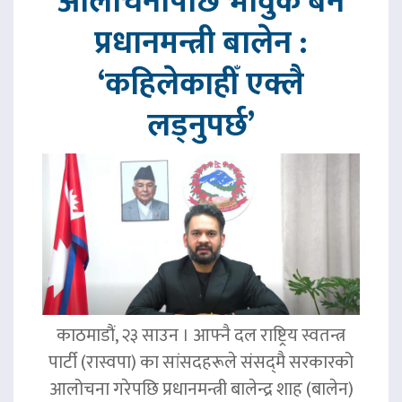
आलोचनापछि भावुक बने
प्रधानमन्त्री बालेन :
‘कहिलेकाहीँ एक्लै
लड्नुपर्छ’
काठमाडौं, २३ साउन । आफ्नै दल राष्ट्रिय स्वतन्त्र
पार्टी (रास्वपा) का सांसदहरूले संसद्‌मै सरकारको
आलोचना गरेपछि प्रधानमन्त्री बालेन्द्र शाह (बालेन)