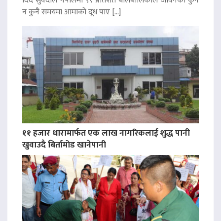
दिँदै सुवेदीले नेपालमा ९९ प्रतिशत बालबालिकाले जीवनको कुनै
न कुनै समयमा आमाको दूध पाए […]
११ हजार धारामार्फत एक लाख नागरिकलाई शुद्ध पानी
खुवाउदै बिर्तामोड खानेपानी