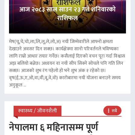
आज २०८३ साल साउन २३ गते शनिवारको
राशिफल
मेष(चू,चे,चो,ला,लि,लू,ले,लो,अ) नयाँ जिम्मेवारीले आफ्नो क्षमता
देखाउने अवसर दिन सक्छ। कार्यक्षेत्रमा सानो परिवर्तनले भविष्यका
लागि राम्रो आधार तयार गर्नेछ। कसैलाई दिएको वचन पूरा गर्दा विश्वास
अझ बलियो बन्नेछ। अध्ययन वा नयाँ सीप सिक्ने सोचले पनि गति लिन
सक्छ। आजको शुभ रंग पहेलो हो भने शुभ अंक १ रहेको छ।
वृष(ई,ऊ,ए,ओ,वा,वी,वू,वे,वो) कारोबारमा नयाँ योजना बनाउने समय
अनुकूल ...
स्वास्थ्य / जीवनशैली
सबै
नेपालमा ६ महिनासम्म पूर्ण