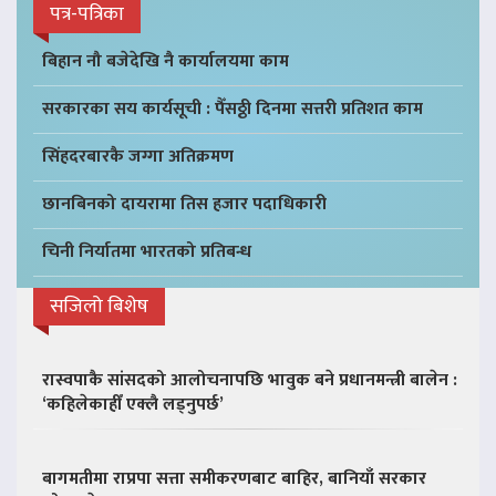
पत्र-पत्रिका
बिहान नौ बजेदेखि नै कार्यालयमा काम
सरकारका सय कार्यसूची : पैँसठ्ठी दिनमा सत्तरी प्रतिशत काम
सिंहदरबारकै जग्गा अतिक्रमण
छानबिनको दायरामा तिस हजार पदाधिकारी
चिनी निर्यातमा भारतको प्रतिबन्ध
सजिलो बिशेष
रास्वपाकै सांसदको आलोचनापछि भावुक बने प्रधानमन्त्री बालेन :
‘कहिलेकाहीँ एक्लै लड्नुपर्छ’
बागमतीमा राप्रपा सत्ता समीकरणबाट बाहिर, बानियाँ सरकार