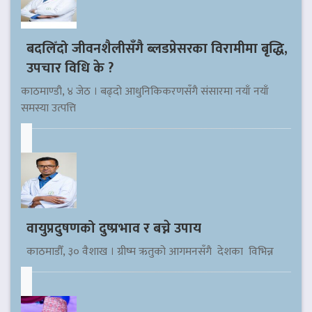
बदलिँदो जीवनशैलीसँगै ब्लडप्रेसरका विरामीमा बृद्धि,
उपचार विधि के ?
काठमाण्डौ, ४ जेठ । बढ्दो आधुनिकिकरणसँगै संसारमा नयाँ नयाँ
समस्या उत्पत्ति
वायुप्रदुषणको दुष्प्रभाव र बच्ने उपाय
काठमाडौँ, ३० वैशाख । ग्रीष्म ऋतुको आगमनसँगै देशका विभिन्न