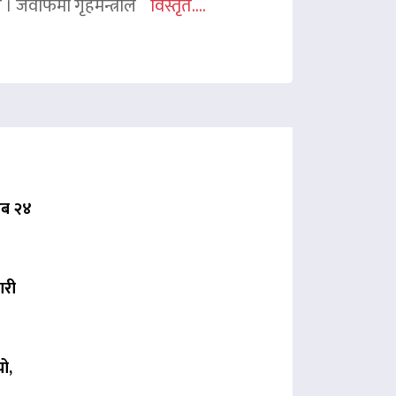
ए । जवाफमा गृहमन्त्रीले
विस्तृत....
 अब २४
ारी
ो,