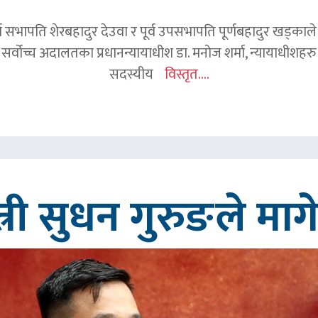
र्व सभापति शेरबहादुर देउवा र पूर्व उपसभापति पूर्णबहादुर खड्का
 सर्वोच्च अदालतका प्रधानन्यायाधीश डा. मनोज शर्मा, न्यायाधीशहरु न
सदस्यीय
विस्तृत....
त्री सुधन गुरुङले मा