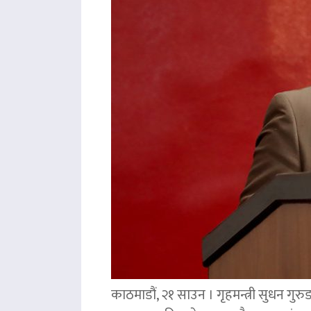
काठमाडौं, २१ साउन । गृहमन्त्री सुधन गुरु