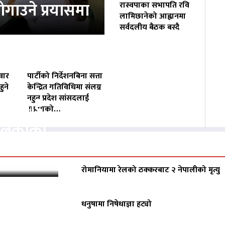
ोगाउने प्रयासमा
रास्वपाका सभापति रवि
लामिछानेको आह्वानमा
सर्वदलीय बैठक बस्दै
वार
पार्टीको निर्देशनबिना सत्ता
ुने
केन्द्रित गतिविधिमा संलग्न
नहुन प्रदेश सांसदलाई
वसायलाई
राप्रपाको…
पालिकाको
रोमानियामा रेलको ठक्करबाट २ नेपालीको मृत्यु
धनुषामा निषेधाज्ञा हट्यो