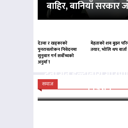
बाहिर, बानियाँ सरकार ज
देउवा र खड्काको
मेहताको शव बुझ्न परि
पुनरावलोकन निवेदनमा
तयार, भोलि थप वार्ता ह
सुनुवाइ गर्न सर्वोच्चको
बिना दर्ता सञ्चालित व्य
अनुमति
दर्ता गर्न हल्दीबारी गाउँ
निर्देशन
समाज