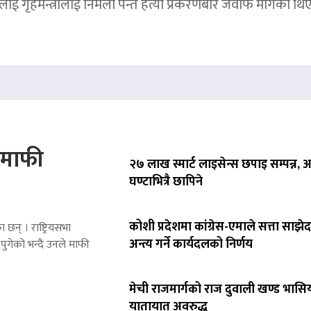
ाई गृहमन्त्रीलाई निर्मला पन्त हत्या प्रकरणबारे जवाफ मागेका थि
े माफी
२७ लाख स्मार्ट लाइसेन्स छपाइ सम्पन्न,
घण्टाभित्रै छापिने
कोशी प्रदेशमा कांग्रेस-एमाले सत्ता साझेद
 छन् । राष्ट्रियसभा
अन्त्य गर्ने कार्यदलको निर्णय
पुगेको भन्दै उनले माफी
मेची राजमार्गको राज दुवाली खण्ड भासिय
यातायात अवरुद्ध