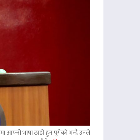
ममा आफ्नो भाषा ठाडो हुन पुगेको भन्दै उनले