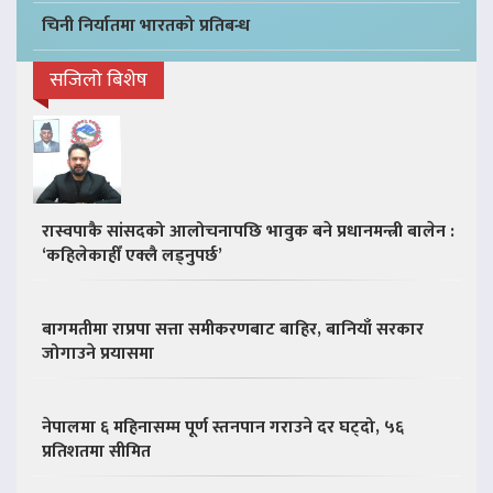
चिनी निर्यातमा भारतको प्रतिबन्ध
सजिलो बिशेष
रास्वपाकै सांसदको आलोचनापछि भावुक बने प्रधानमन्त्री बालेन :
‘कहिलेकाहीँ एक्लै लड्नुपर्छ’
बागमतीमा राप्रपा सत्ता समीकरणबाट बाहिर, बानियाँ सरकार
जोगाउने प्रयासमा
नेपालमा ६ महिनासम्म पूर्ण स्तनपान गराउने दर घट्दो, ५६
प्रतिशतमा सीमित