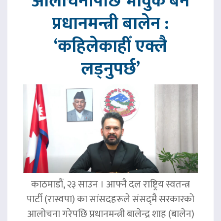
आलोचनापछि भावुक बने
प्रधानमन्त्री बालेन :
‘कहिलेकाहीँ एक्लै
लड्नुपर्छ’
काठमाडौं, २३ साउन । आफ्नै दल राष्ट्रिय स्वतन्त्र
पार्टी (रास्वपा) का सांसदहरूले संसद्‌मै सरकारको
आलोचना गरेपछि प्रधानमन्त्री बालेन्द्र शाह (बालेन)