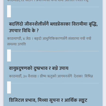
काठमाडौँ, ११ साउन । प्रधानमन्त्री केपी शर्मा ओलीले नेपाल राष्ट्र
बदलिँदो जीवनशैलीसँगै ब्लडप्रेसरका विरामीमा बृद्धि,
उपचार विधि के ?
काठमाण्डौ, ४ जेठ । बढ्दो आधुनिकिकरणसँगै संसारमा नयाँ नयाँ
समस्या उत्पत्ति
वायुप्रदुषणको दुष्प्रभाव र बच्ने उपाय
काठमाडौँ, ३० वैशाख । ग्रीष्म ऋतुको आगमनसँगै देशका विभिन्न
डिजिटल प्रभाव, मिथ्या सूचना र आर्थिक सङ्कट