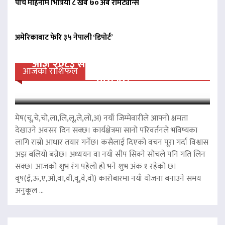
पाँच महिनामै भित्रियो ८ खर्ब ७० अर्ब रेमिट्यान्स
अमेरिकाबाट फेरि ३५ नेपाली ‘डिपोर्ट’
आज २०८३ साल साउन २३ गते शनिवारको
आजको राशिफल
राशिफल
मेष(चू,चे,चो,ला,लि,लू,ले,लो,अ) नयाँ जिम्मेवारीले आफ्नो क्षमता
देखाउने अवसर दिन सक्छ। कार्यक्षेत्रमा सानो परिवर्तनले भविष्यका
लागि राम्रो आधार तयार गर्नेछ। कसैलाई दिएको वचन पूरा गर्दा विश्वास
अझ बलियो बन्नेछ। अध्ययन वा नयाँ सीप सिक्ने सोचले पनि गति लिन
सक्छ। आजको शुभ रंग पहेलो हो भने शुभ अंक १ रहेको छ।
वृष(ई,ऊ,ए,ओ,वा,वी,वू,वे,वो) कारोबारमा नयाँ योजना बनाउने समय
अनुकूल ...