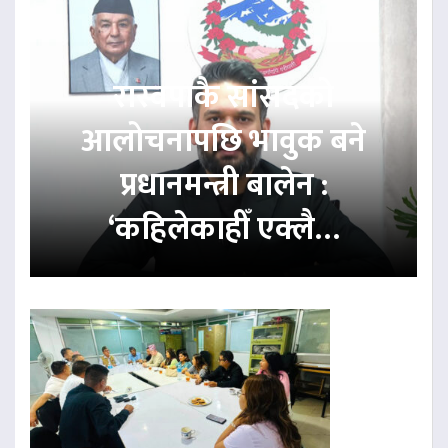
रास्वपाकै सांसदको
आलोचनापछि भावुक बने
प्रधानमन्त्री बालेन :
‘कहिलेकाहीँ एक्लै…