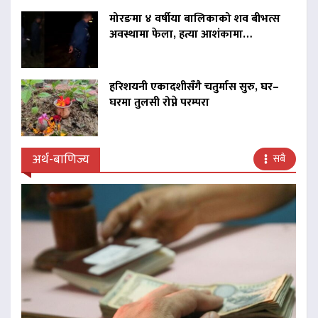
मोरङमा ४ वर्षीया बालिकाको शव बीभत्स
अवस्थामा फेला, हत्या आशंकामा…
हरिशयनी एकादशीसँगै चतुर्मास सुरु, घर–
घरमा तुलसी रोप्ने परम्परा
अर्थ-बाणिज्य
सबै