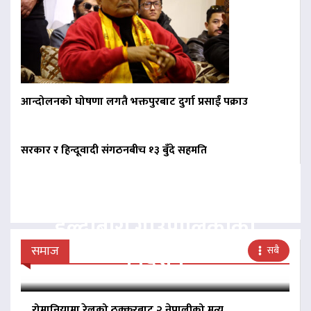
आन्दोलनको घोषणा लगतै भक्तपुरबाट दुर्गा प्रसाईं पक्राउ
सरकार र हिन्दूवादी संगठनबीच १३ बुँदे सहमति
बिना दर्ता सञ्चालित
व्यवसायलाई दर्ता गर्न
हल्दीबारी गाउँपालिकाको
निर्देशन
समाज
सबै
रोमानियामा रेलको ठक्करबाट २ नेपालीको मृत्यु