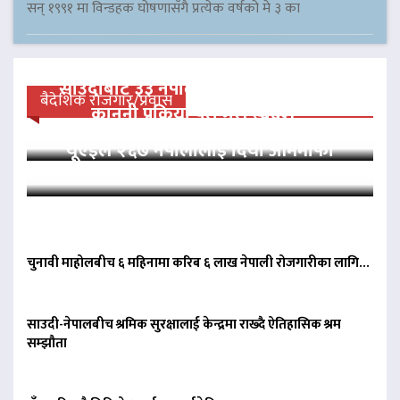
सन् १९९१ मा विन्डहक घोषणासँगै प्रत्येक वर्षको मे ३ का
साउदीबाट ३३ नेपाली कैदीलाई आममाफी,
बैदेशिक रोजगार/प्रवास
कानुनी प्रक्रिया पूरा गरी स्वदेश…
यूएईले २६७ नेपालीलाई दियो आममाफी
चुनावी माहोलबीच ६ महिनामा करिब ६ लाख नेपाली रोजगारीका लागि…
साउदी-नेपालबीच श्रमिक सुरक्षालाई केन्द्रमा राख्दै ऐतिहासिक श्रम
सम्झौता