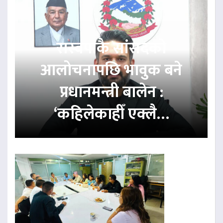
रास्वपाकै सांसदको
आलोचनापछि भावुक बने
प्रधानमन्त्री बालेन :
‘कहिलेकाहीँ एक्लै…