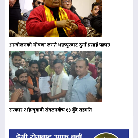
आन्दोलनको घोषणा लगतै भक्तपुरबाट दुर्गा प्रसाईं पक्राउ
सरकार र हिन्दूवादी संगठनबीच १३ बुँदे सहमति