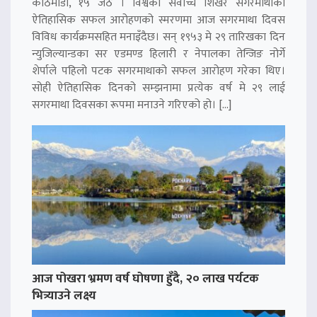
काठमाडौं, १५ जेठ । विश्वको सर्वोच्च शिखर सगरमाथाको
ऐतिहासिक सफल आरोहणको स्मरणमा आज सगरमाथा दिवस
विविध कार्यक्रमसहित मनाइँदैछ। सन् १९५३ मे २९ तारिखका दिन
न्युजिल्यान्डका सर एडमण्ड हिलारी र नेपालका तेन्जिङ नोर्गे
शेर्पाले पहिलो पटक सगरमाथाको सफल आरोहण गरेका थिए।
सोही ऐतिहासिक दिनको सम्झनामा प्रत्येक वर्ष मे २९ लाई
सगरमाथा दिवसका रूपमा मनाउने गरिएको हो। […]
आज पोखरा भ्रमण वर्ष घोषणा हुँदै, २० लाख पर्यटक
भित्र्याउने लक्ष्य