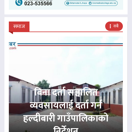
समाज
सबै
बिना दर्ता सञ्चालित
व्यवसायलाई दर्ता गर्न
हल्दीबारी गाउँपालिकाको
निर्देशन