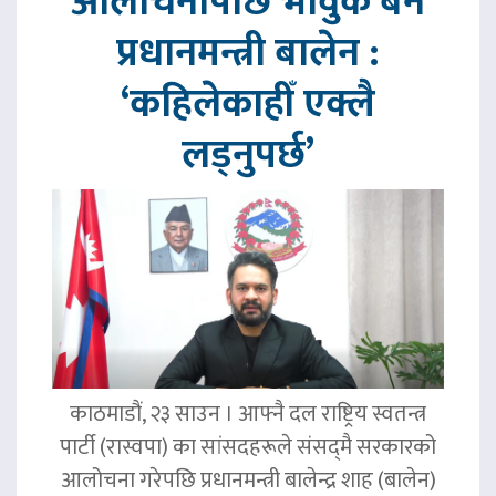
आलोचनापछि भावुक बने
प्रधानमन्त्री बालेन :
‘कहिलेकाहीँ एक्लै
लड्नुपर्छ’
काठमाडौं, २३ साउन । आफ्नै दल राष्ट्रिय स्वतन्त्र
पार्टी (रास्वपा) का सांसदहरूले संसद्‌मै सरकारको
आलोचना गरेपछि प्रधानमन्त्री बालेन्द्र शाह (बालेन)