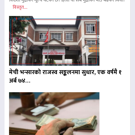
विदेशी मुद्राको मूल्य घटेको छ। हिजो यी सबै मुद्राको भाउ बढेको थियो।
विस्तृत....
मेची भन्सारको राजस्व सङ्कलनमा सुधार, एक वर्षमै १
अर्ब ७४…