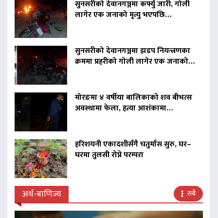
सुनसरीको देवानगञ्जमा कर्फ्यु जारी, गोली
लागेर एक जनाको मृत्यु भएपछि…
सुनसरीको देवानगञ्जमा झडप नियन्त्रणका
क्रममा प्रहरीको गोली लागेर एक जनाको…
मोरङमा ४ वर्षीया बालिकाको शव बीभत्स
अवस्थामा फेला, हत्या आशंकामा…
हरिशयनी एकादशीसँगै चतुर्मास सुरु, घर–
घरमा तुलसी रोप्ने परम्परा
अर्थ-बाणिज्य
सबै