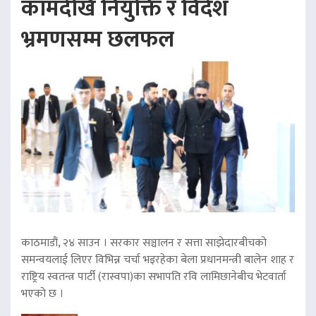
कामदेखि नियुक्ति र विदेश
भ्रमणसम्म छलफल
काठमाडौं, २४ साउन । सरकार सञ्चालन र सत्ता साझेदारबीचको
समन्वयलाई लिएर विभिन्न चर्चा भइरहेका बेला प्रधानमन्त्री बालेन शाह र
राष्ट्रिय स्वतन्त्र पार्टी (रास्वपा)का सभापति रवि लामिछानेबीच भेटवार्ता
भएको छ ।