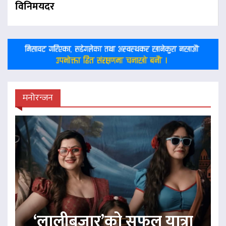
विनिमयदर
मनोरन्जन
‘लालीबजार’को सफल यात्रा