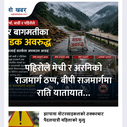
पहिरोले मेची र अरनिको
राजमार्ग ठप्प, बीपी राजमार्गमा
राति यातायात…
झापामा मोटरसाइकलको ठक्करबाट
पैदलयात्री महिलाको मृत्यु