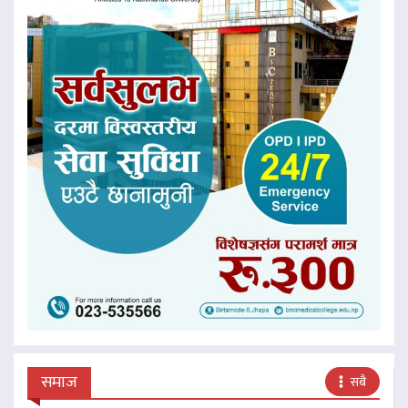
समाज
सबै