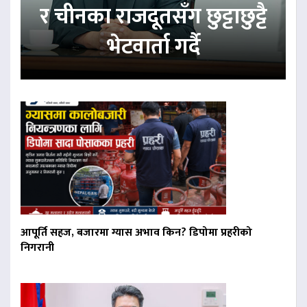
र चीनका राजदूतसँग छुट्टाछुट्टै
भेटवार्ता गर्दै
आपूर्ति सहज, बजारमा ग्यास अभाव किन? डिपोमा प्रहरीको
निगरानी