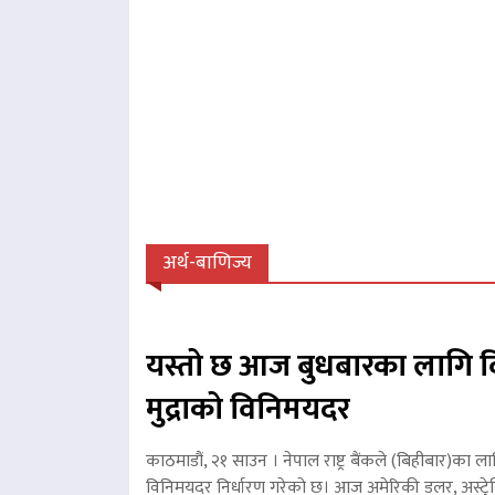
अर्थ-बाणिज्य
यस्तो छ आज बुधबारका लागि व
मुद्राको विनिमयदर
काठमाडौं, २१ साउन । नेपाल राष्ट्र बैंकले (बिहीबार)का ला
विनिमयदर निर्धारण गरेको छ। आज अमेरिकी डलर, अस्ट्रे