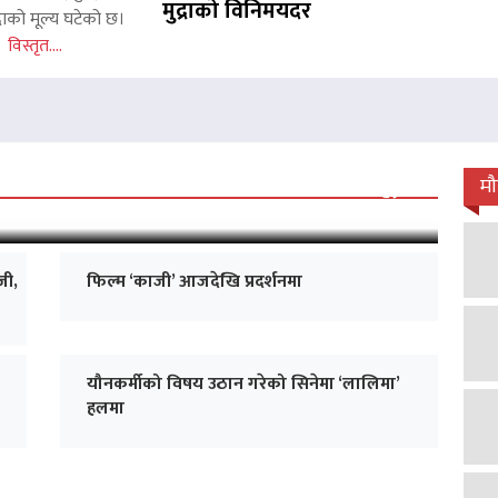
मुद्राको विनिमयदर
राको मूल्य घटेको छ।
इन
विस्तृत....
 जारी, प्रदर्शनको ५१औँ दिन पूरा
म
जी,
फिल्म ‘काजी’ आजदेखि प्रदर्शनमा
यौनकर्मीको विषय उठान गरेको सिनेमा ‘लालिमा’
हलमा