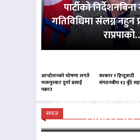
पार्टीको निर्देशनबिना स
गतिविधिमा संलग्न नहुन 
राप्रपाको
आन्दोलनको घोषणा लगतै
सरकार र हिन्दूवादी
भक्तपुरबाट दुर्गा प्रसाईं
संगठनबीच १३ बुँदे स
पक्राउ
रोमानियामा रेलको ठक्
नेपालीको मृत्यु
समाज