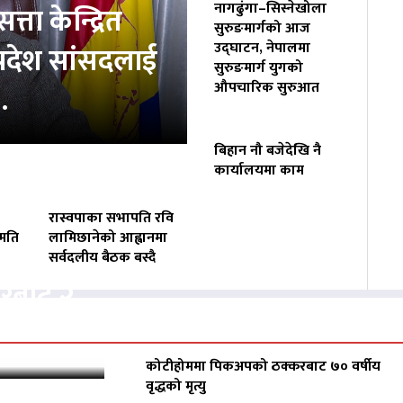
नागढुंगा–सिस्नेखोला
त्ता केन्द्रित
सुरुङमार्गको आज
उद्घाटन, नेपालमा
प्रदेश सांसदलाई
सुरुङमार्ग युगको
औपचारिक सुरुआत
…
बिहान नौ बजेदेखि नै
कार्यालयमा काम
रास्वपाका सभापति रवि
हमति
लामिछानेको आह्वानमा
सर्वदलीय बैठक बस्दै
करबाट २
कोटीहोममा पिकअपको ठक्करबाट ७० वर्षीय
वृद्धको मृत्यु