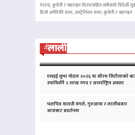
पाउन्ड, कुवेती र बहराइन दिनारसहित सबैजसो विदेशी मुद्
हिजो अमेरिकी डलर, अस्ट्रेलियन डलर, कुवेती र बहरा
‘लालीबजार’को सफल यात्रा
मनोरन्जन
एसइई सुपर मोडल २०२६ मा सौरभ सिटौलाको बा
उपाधिसँगै २ लाख नगद र अन्तर्राष्ट्रिय अवसर
चलचित्र मालती मंगले, गुरुआमा र लालीबजार
आजबाट प्रदर्शनमा