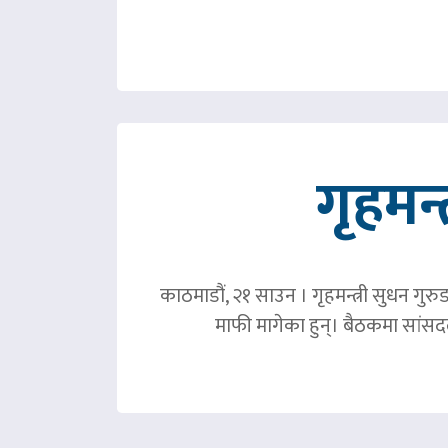
गृहमन्
काठमाडौं, २१ साउन । गृहमन्त्री सुधन गुरु
माफी मागेका हुन्। बैठकमा सांसदल