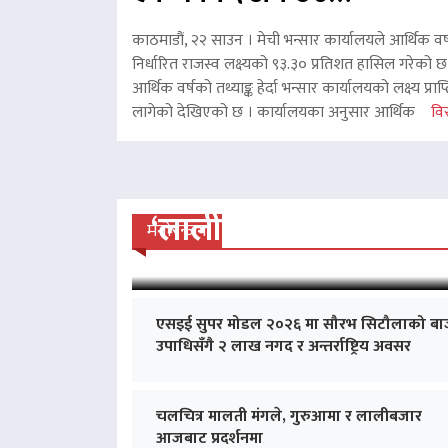
काठमाडौं, २२ साउन । मेची भन्सार कार्यालयले आर्थिक वर
निर्धारित राजस्व लक्ष्यको ९३.३० प्रतिशत हासिल गरेको 
आर्थिक वर्षको तथ्याङ्क हेर्दा भन्सार कार्यालयको लक्ष्य प्र
लागेको देखिएको छ । कार्यालयका अनुसार आर्थिक
विस
‘लालीबजार’को सफल यात्रा
मनोरन्जन
एसइई सुपर मोडल २०२६ मा सौरभ सिटौलाको बा
उपाधिसँगै २ लाख नगद र अन्तर्राष्ट्रिय अवसर
चलचित्र मालती मंगले, गुरुआमा र लालीबजार
आजबाट प्रदर्शनमा