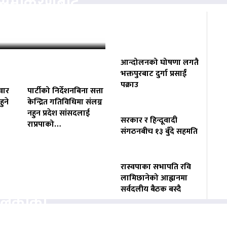
ता समीकरणबाट
ोगाउने प्रयासमा
आन्दोलनको घोषणा लगतै
भक्तपुरबाट दुर्गा प्रसाईं
पक्राउ
वार
पार्टीको निर्देशनबिना सत्ता
ुने
केन्द्रित गतिविधिमा संलग्न
नहुन प्रदेश सांसदलाई
सरकार र हिन्दूवादी
राप्रपाको…
संगठनबीच १३ बुँदे सहमति
रास्वपाका सभापति रवि
वसायलाई
लामिछानेको आह्वानमा
सर्वदलीय बैठक बस्दै
पालिकाको