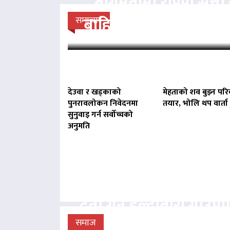
बागमतीमा राप्रपा सत्
बाहिर, बानियाँ सरकार ज
समाचार
देउवा र खड्काको
मेहताको शव बुझ्न परि
पुनरावलोकन निवेदनमा
तयार, भोलि थप वार्ता ह
सुनुवाइ गर्न सर्वोच्चको
अनुमति
बिना दर्ता सञ्चालित व्य
दर्ता गर्न हल्दीबारी गाउँ
निर्देशन
समाज