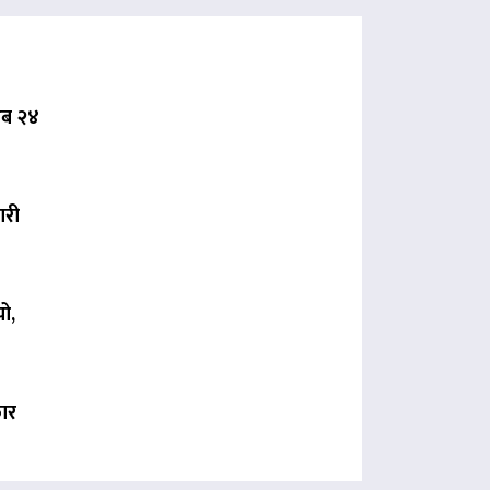
 अब २४
ारी
ो,
कार