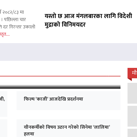
्ष २०८२/८३ मा
यस्तो छ आज मंगलबारका लागि विदेशी
छ । पछिल्ला चार
मुद्राको विनिमयदर
ाप्ति दर निरन्तर उकालो
्तृत....
 जारी, प्रदर्शनको ५१औँ दिन पूरा
म
जी,
फिल्म ‘काजी’ आजदेखि प्रदर्शनमा
यौनकर्मीको विषय उठान गरेको सिनेमा ‘लालिमा’
हलमा