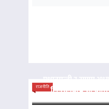
प्रधानमन्त्री र राप्रपा अध्य
राजनीति
लिङदेनबीच भेटवार्ता