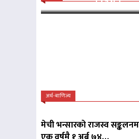
अर्थ-बाणिज्य
मेची भन्सारको राजस्व सङ्कलनम
एक वर्षमै १ अर्ब ७४…