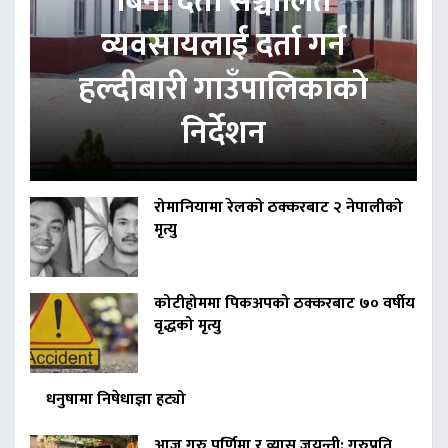
बिना दर्ता सञ्चालित
व्यवसायलाई दर्ता गर्न
हल्दीबारी गाउँपालिकाको
निर्देशन
रोमानियामा रेलको ठक्करबाट २ नेपालीको
मृत्यु
कोटीहोममा पिकअपको ठक्करबाट ७० वर्षीय
वृद्धको मृत्यु
धनुषामा निषेधाज्ञा हट्यो
आज गुरु पूर्णिमा र व्यास जयन्ती: गुरुप्रति