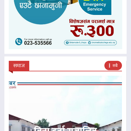
समाज
सबै