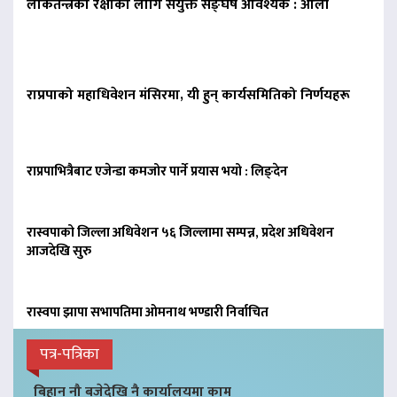
लोकतन्त्रको रक्षाका लागि संयुक्त सङ्घर्ष आवश्यक : ओली
राप्रपाको महाधिवेशन मंसिरमा, यी हुन् कार्यसमितिको निर्णयहरू
राप्रपाभित्रैबाट एजेन्डा कमजोर पार्ने प्रयास भयो : लिङ्देन
रास्वपाको जिल्ला अधिवेशन ५६ जिल्लामा सम्पन्न, प्रदेश अधिवेशन
आजदेखि सुरु
रास्वपा झापा सभापतिमा ओमनाथ भण्डारी निर्वाचित
पत्र-पत्रिका
बिहान नौ बजेदेखि नै कार्यालयमा काम