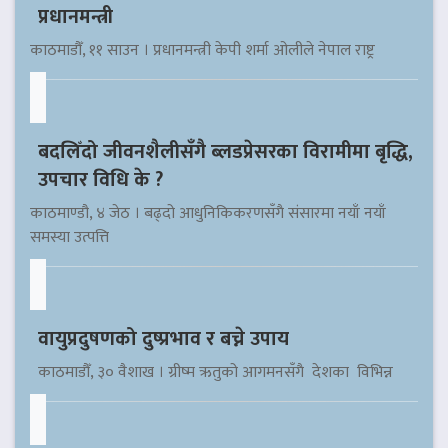
प्रधानमन्त्री
काठमाडौँ, ११ साउन । प्रधानमन्त्री केपी शर्मा ओलीले नेपाल राष्ट्र
बदलिँदो जीवनशैलीसँगै ब्लडप्रेसरका विरामीमा बृद्धि,
उपचार विधि के ?
काठमाण्डौ, ४ जेठ । बढ्दो आधुनिकिकरणसँगै संसारमा नयाँ नयाँ
समस्या उत्पत्ति
वायुप्रदुषणको दुष्प्रभाव र बच्ने उपाय
काठमाडौँ, ३० वैशाख । ग्रीष्म ऋतुको आगमनसँगै देशका विभिन्न