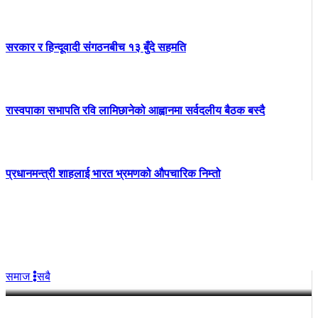
सरकार र हिन्दूवादी संगठनबीच १३ बुँदे सहमति
रास्वपाका सभापति रवि लामिछानेको आह्वानमा सर्वदलीय बैठक बस्दै
प्रधानमन्त्री शाहलाई भारत भ्रमणको औपचारिक निम्तो
बिना दर्ता सञ्चालित व्यवसायलाई दर्ता
गर्न हल्दीबारी गाउँपालिकाको निर्देशन
समाज
सबै