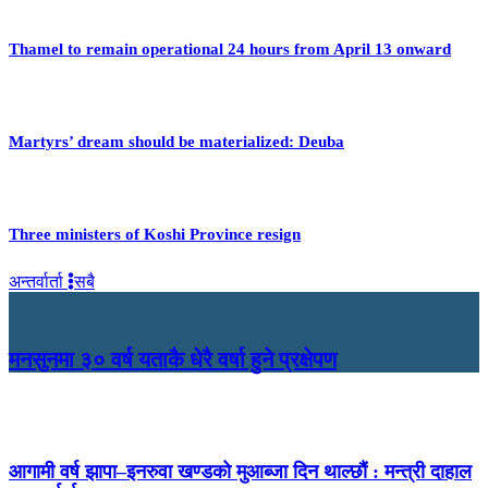
Thamel to remain operational 24 hours from April 13 onward
Martyrs’ dream should be materialized: Deuba
Three ministers of Koshi Province resign
अन्तर्वार्ता
सबै
मनसुनमा ३० वर्ष यताकै धेरै वर्षा हुने प्रक्षेपण
आगामी वर्ष झापा–इनरुवा खण्डको मुआब्जा दिन थाल्छौं : मन्त्री दाहाल