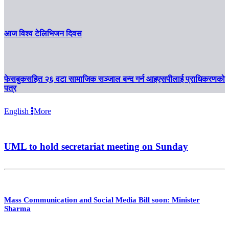
आज विश्व टेलिभिजन दिवस
फेसबुकसहित २६ वटा सामाजिक सञ्जाल बन्द गर्न आइएसपीलाई प्राधिकरणको
पत्र
English
More
UML to hold secretariat meeting on Sunday
Mass Communication and Social Media Bill soon: Minister
Sharma