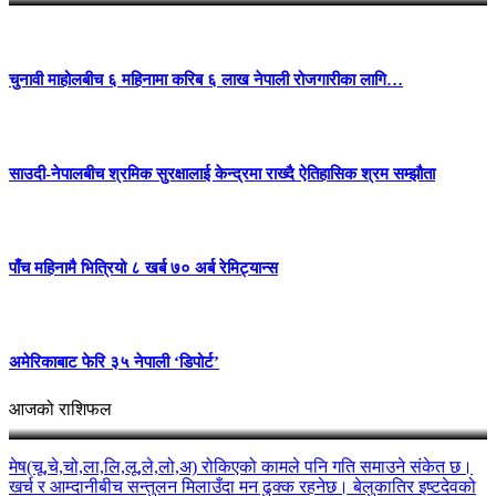
चुनावी माहोलबीच ६ महिनामा करिब ६ लाख नेपाली रोजगारीका लागि…
साउदी-नेपालबीच श्रमिक सुरक्षालाई केन्द्रमा राख्दै ऐतिहासिक श्रम सम्झौता
पाँच महिनामै भित्रियो ८ खर्ब ७० अर्ब रेमिट्यान्स
अमेरिकाबाट फेरि ३५ नेपाली ‘डिपोर्ट’
आज २०८३ साल साउन २१ गते बिहीवारको राशिफल
आजको राशिफल
मेष(चू,चे,चो,ला,लि,लू,ले,लो,अ) रोकिएको कामले पनि गति समाउने संकेत छ।
खर्च र आम्दानीबीच सन्तुलन मिलाउँदा मन ढुक्क रहनेछ। बेलुकातिर इष्टदेवको