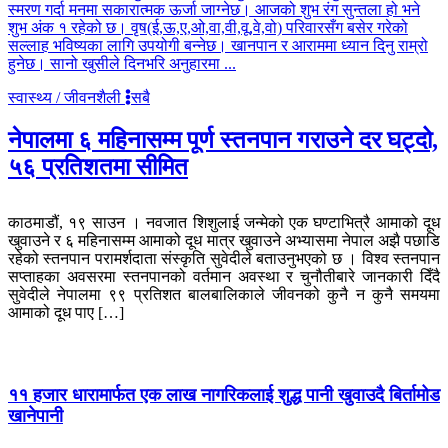
स्मरण गर्दा मनमा सकारात्मक ऊर्जा जाग्नेछ। आजको शुभ रंग सुन्तला हो भने
शुभ अंक १ रहेको छ। वृष(ई,ऊ,ए,ओ,वा,वी,वू,वे,वो) परिवारसँग बसेर गरेको
सल्लाह भविष्यका लागि उपयोगी बन्नेछ। खानपान र आराममा ध्यान दिनु राम्रो
हुनेछ। सानो खुसीले दिनभरि अनुहारमा ...
स्वास्थ्य / जीवनशैली
सबै
नेपालमा ६ महिनासम्म पूर्ण स्तनपान गराउने दर घट्दो,
५६ प्रतिशतमा सीमित
काठमाडौं, १९ साउन । नवजात शिशुलाई जन्मेको एक घण्टाभित्रै आमाको दूध
खुवाउने र ६ महिनासम्म आमाको दूध मात्र खुवाउने अभ्यासमा नेपाल अझै पछाडि
रहेको स्तनपान परामर्शदाता संस्कृति सुवेदीले बताउनुभएको छ । विश्व स्तनपान
सप्ताहका अवसरमा स्तनपानको वर्तमान अवस्था र चुनौतीबारे जानकारी दिँदै
सुवेदीले नेपालमा ९९ प्रतिशत बालबालिकाले जीवनको कुनै न कुनै समयमा
आमाको दूध पाए […]
११ हजार धारामार्फत एक लाख नागरिकलाई शुद्ध पानी खुवाउदै बिर्तामोड
खानेपानी