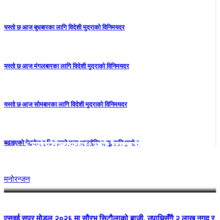
यस्तो छ आज बुधबारका लागि विदेशी मुद्राको विनिमयदर
यस्तो छ आज मंगलबारका लागि विदेशी मुद्राको विनिमयदर
यस्तो छ आज सोमबारका लागि विदेशी मुद्राको विनिमयदर
‘लालीबजार’को सफल यात्रा जारी,
बढाइएको पेट्रोल र डिजेलको मूल्य आजदेखि लागू, कति पुग्यो ?
प्रदर्शनको ५१औँ दिन पूरा
मनोरन्जन
एसइई सुपर मोडल २०२६ मा सौरभ सिटौलाको बाजी, उपाधिसँगै २ लाख नगद र