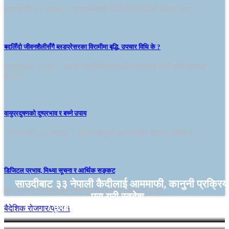
काठमाडौँ, ११ साउन । प्रधानमन्त्री केपी शर्मा ओलीले नेपाल राष्ट्र
बदलिँदो जीवनशैलीसँगै ब्लडप्रेसरका विरामीमा बृद्धि, उपचार विधि के ?
काठमाण्डौ, ४ जेठ । बढ्दो आधुनिकिकरणसँगै संसारमा नयाँ नयाँ समस्या
उत्पत्ति
वायुप्रदुषणको दुष्प्रभाव र बच्ने उपाय
काठमाडौँ, ३० वैशाख । ग्रीष्म ऋतुको आगमनसँगै देशका विभिन्न
डिजिटल प्रभाव, मिथ्या सूचना र आर्थिक सङ्कट
साउदीबाट ३३ नेपाली कैदीलाई आममाफी, कानुनी प्रक्रिय
सन् १९९१ मा विन्डहक घोषणासँगै प्रत्येक वर्षको मे ३ का
पूरा गरी स्वदेश…
यूएईले २६७ नेपालीलाई दियो आममाफी
बैदेशिक रोजगार/प्रवास