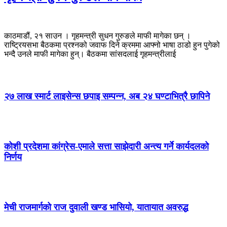
काठमाडौं, २१ साउन । गृहमन्त्री सुधन गुरुङले माफी मागेका छन् ।
राष्ट्रियसभा बैठकमा प्रश्नको जवाफ दिने क्रममा आफ्नो भाषा ठाडो हुन पुगेको
भन्दै उनले माफी मागेका हुन्। बैठकमा सांसदलाई गृहमन्त्रीलाई
२७ लाख स्मार्ट लाइसेन्स छपाइ सम्पन्न, अब २४ घण्टाभित्रै छापिने
कोशी प्रदेशमा कांग्रेस-एमाले सत्ता साझेदारी अन्त्य गर्ने कार्यदलको
निर्णय
मेची राजमार्गको राज दुवाली खण्ड भासियो, यातायात अवरुद्ध
देउवा र खड्काको पुनरावलोकन