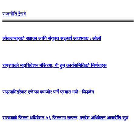
लिङदेनबीच भेटवार्ता
राजनीति
सबै
लोकतन्त्रको रक्षाका लागि संयुक्त सङ्घर्ष आवश्यक : ओली
राप्रपाको महाधिवेशन मंसिरमा, यी हुन् कार्यसमितिको निर्णयहरू
राप्रपाभित्रैबाट एजेन्डा कमजोर पार्ने प्रयास भयो : लिङ्देन
रास्वपाको जिल्ला अधिवेशन ५६ जिल्लामा सम्पन्न, प्रदेश अधिवेशन आजदेखि सुरु