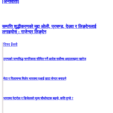
[अन्तर्वार्ता]
सम्पत्ति शुद्धीकरणको मुद्दा ओली, प्रचण्ड, देउवा र लिङ्देनलाई
लगाइयोस् : राजेन्द्र लिङ्देन
विश्व
सबै
ट्रम्पको जन्मसिद्ध नागरिकता सीमित गर्ने आदेश सर्वोच्च अदालतद्वारा खारेज
मेटा र रिलायन्स मिलेर भारतमा एआई डाटा सेन्टर बनाउने
भारतमा पेट्रोल र डिजेलको मूल्य चौथोपटक बढ्यो, कति पुग्यो ?