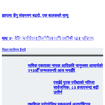
झापामा डेंगु संक्रमण बढ्दो, एक बालकको मृत्यु
माघ २५ देखि बिर्तामोडमा किशोरीका लागि एचपिभी खोप अभियान
बालबालिकाको व्यक्तित्व विकासका लागि अर्जुनधारामा
दुईदिने तालिम
शिक्षा/साहित्य
सबै
भाषिक एकताका नायक आदिकवि भानुभक्त आचार्यको
२१३औँ जन्मजयन्ती आज मनाइँदै
एसईई पूरक परीक्षाको नतिजा
सार्वजनिक: ८३ हजारभन्दा बढी
उत्तीर्ण
तक्षशिला प्रोग्रेसिभ स्कुललाई अन्तर्राष्ट्रिय