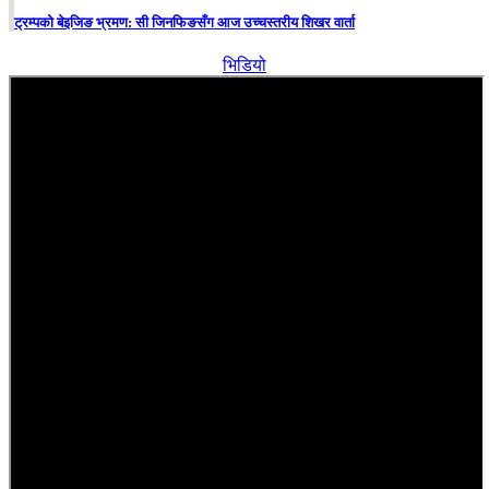
ट्रम्पको बेइजिङ भ्रमण: सी जिनफिङसँग आज उच्चस्तरीय शिखर वार्ता
भिडियो