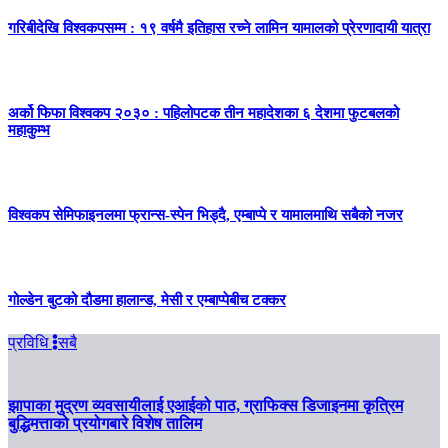
गरिबीदेखि विश्वकपसम्म : १९ वर्षमै इतिहास रच्ने लामिन यामालको प्रेरणादायी यात्रा
अर्को फिफा विश्वकप २०३० : पहिलोपटक तीन महादेशका ६ देशमा फुटबलको
महाकुम्भ
विश्वकप सेमिफाइनलमा फ्रान्स-स्पेन भिड्दै, एम्बाप्पे र यामालमाथि सबैको नजर
गोल्डेन बुटको दौडमा हालान्ड, मेसी र एम्बाप्पेबीच टक्कर
प्रविधि
सबै
झापाका मुद्रण व्यवसायीलाई एआईको पाठ, ग्राफिक्स डिजाइनमा कृत्रिम
बुद्धिमत्ताको प्रयोगबारे विशेष तालिम