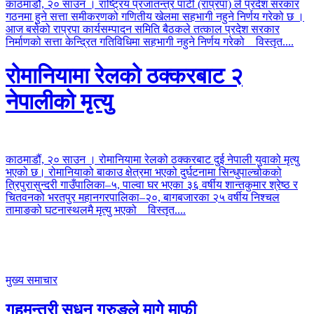
काठमाडौं, २० साउन । राष्ट्रिय प्रजातन्त्र पार्टी (राप्रपा) ले प्रदेश सरकार
गठनमा हुने सत्ता समीकरणको गणितीय खेलमा सहभागी नहुने निर्णय गरेको छ ।
आज बसेको राप्रपा कार्यसम्पादन समिति बैठकले तत्काल प्रदेश सरकार
निर्माणको सत्ता केन्द्रित गतिविधिमा सहभागी नहुने निर्णय गरेको
विस्तृत....
रोमानियामा रेलको ठक्करबाट २
नेपालीको मृत्यु
काठमाडौं, २० साउन । रोमानियामा रेलको ठक्करबाट दुई नेपाली युवाको मृत्यु
भएको छ। रोमानियाको बाकाउ क्षेत्रमा भएको दुर्घटनामा सिन्धुपाल्चोकको
त्रिपुरासुन्दरी गाउँपालिका–५, पाल्वा घर भएका ३६ वर्षीय शान्तकुमार श्रेष्ठ र
चितवनको भरतपुर महानगरपालिका–२०, बागबजारका २५ वर्षीय निश्चल
तामाङको घटनास्थलमै मृत्यु भएको
विस्तृत....
मुख्य समाचार
गृहमन्त्री सुधन गुरुङले मागे माफी