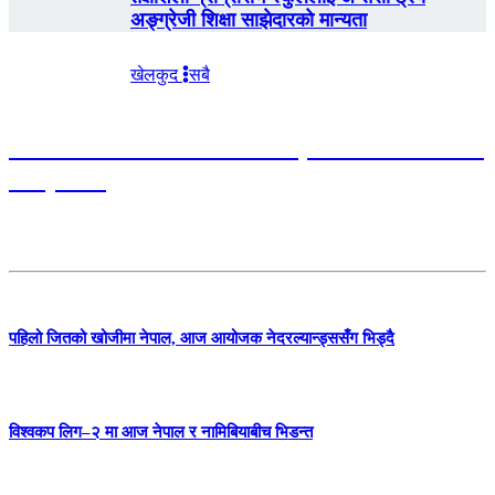
अङ्ग्रेजी शिक्षा साझेदारको मान्यता
खेलकुद
सबै
नेपालको ब्याटिङ फेरि धराशायी, लिग-२ मा लगातार
दोस्रो हार
पहिलो जितको खोजीमा नेपाल, आज आयोजक नेदरल्यान्ड्ससँग भिड्दै
विश्वकप लिग–२ मा आज नेपाल र नामिबियाबीच भिडन्त