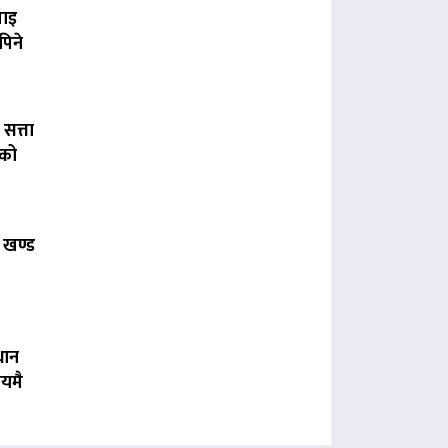
पाइ
पिने
 सत्ता
लको
 खण्ड
धान
यमै