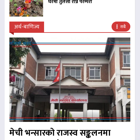
घरमा तुलसी रोप्ने परम्परा
अर्थ-बाणिज्य
सबै
मेची भन्सारको राजस्व सङ्कलनमा