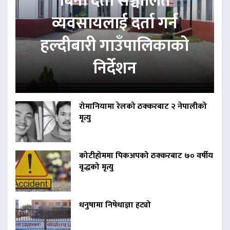
बिना दर्ता सञ्चालित
व्यवसायलाई दर्ता गर्न
हल्दीबारी गाउँपालिकाको
निर्देशन
रोमानियामा रेलको ठक्करबाट २ नेपालीको
मृत्यु
कोटीहोममा पिकअपको ठक्करबाट ७० वर्षीय
वृद्धको मृत्यु
धनुषामा निषेधाज्ञा हट्यो