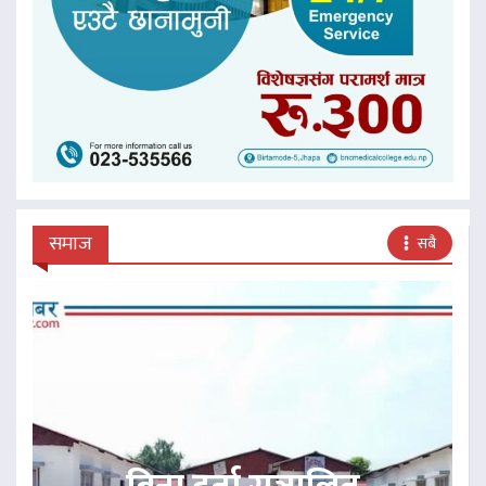
समाज
सबै