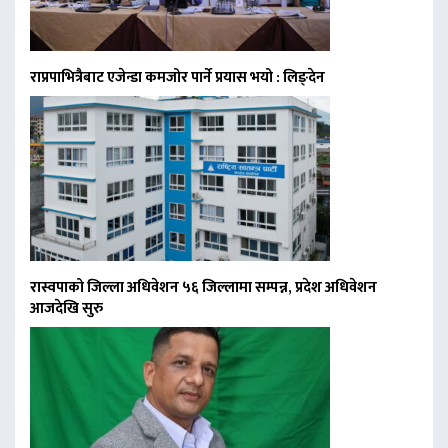
राप्रपाभित्रैबाट एजेन्डा कमजोर पार्ने प्रयास भयो : लिङ्देन
रास्वपाको जिल्ला अधिवेशन ५६ जिल्लामा सम्पन्न, प्रदेश अधिवेशन
आजदेखि सुरु