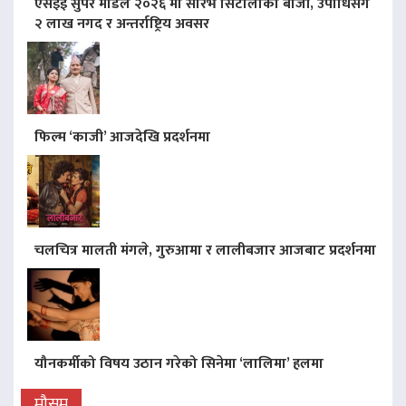
एसइई सुपर मोडल २०२६ मा सौरभ सिटौलाको बाजी, उपाधिसँगै
२ लाख नगद र अन्तर्राष्ट्रिय अवसर
फिल्म ‘काजी’ आजदेखि प्रदर्शनमा
चलचित्र मालती मंगले, गुरुआमा र लालीबजार आजबाट प्रदर्शनमा
यौनकर्मीको विषय उठान गरेको सिनेमा ‘लालिमा’ हलमा
मौसम