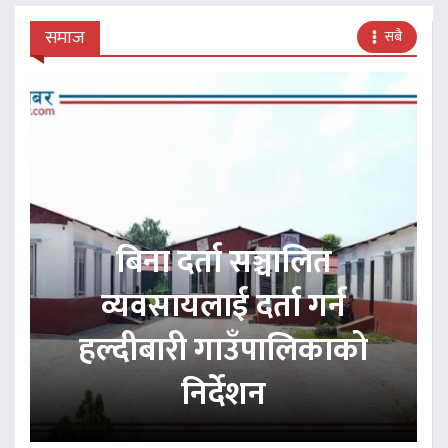
समाज
सबै
बिना दर्ता सञ्चालित
व्यवसायलाई दर्ता गर्न
हल्दीबारी गाउँपालिकाको
निर्देशन