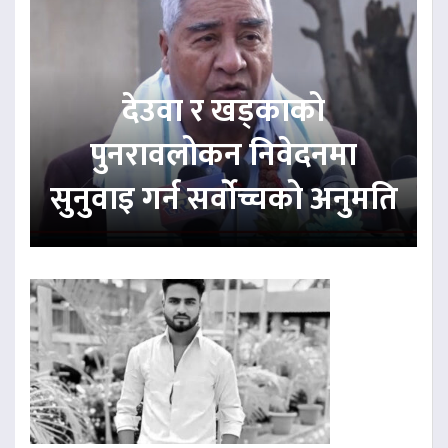
देउवा र खड्काको
पुनरावलोकन निवेदनमा
सुनुवाइ गर्न सर्वोच्चको अनुमति