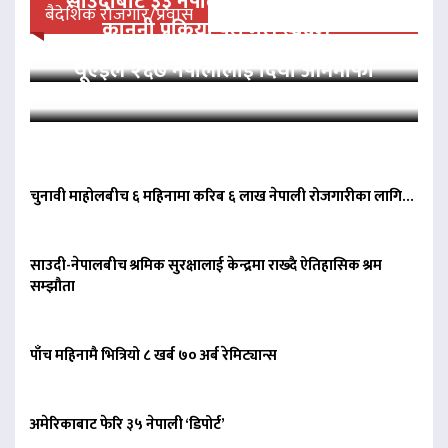
साउदीबाट ३३ नेपाली कैदीलाई आममाफी,
बैदेशिक रोजगार/प्रवास
कानुनी प्रक्रिया पूरा गरी स्वदेश…
यूएईले २६७ नेपालीलाई दियो आममाफी
चुनावी माहोलबीच ६ महिनामा करिब ६ लाख नेपाली रोजगारीका लागि…
साउदी-नेपालबीच श्रमिक सुरक्षालाई केन्द्रमा राख्दै ऐतिहासिक श्रम
सम्झौता
पाँच महिनामै भित्रियो ८ खर्ब ७० अर्ब रेमिट्यान्स
अमेरिकाबाट फेरि ३५ नेपाली ‘डिपोर्ट’