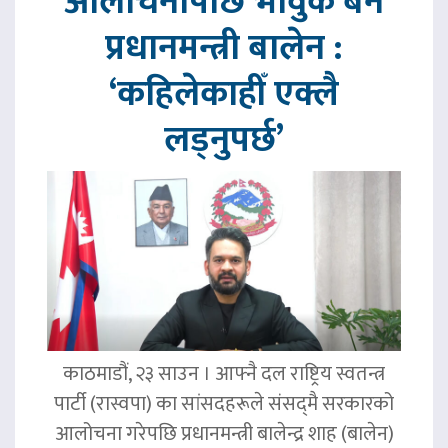
आलोचनापछि भावुक बने
प्रधानमन्त्री बालेन :
‘कहिलेकाहीँ एक्लै
लड्नुपर्छ’
काठमाडौं, २३ साउन । आफ्नै दल राष्ट्रिय स्वतन्त्र
पार्टी (रास्वपा) का सांसदहरूले संसद्‌मै सरकारको
आलोचना गरेपछि प्रधानमन्त्री बालेन्द्र शाह (बालेन)