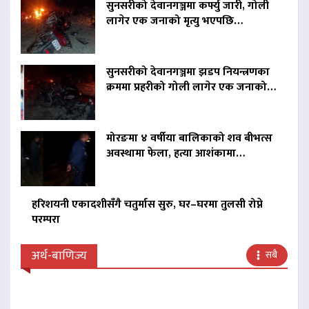
सुनसरीको देवानगञ्जमा कर्फ्यु जारी, गोली
लागेर एक जनाको मृत्यु भएपछि…
सुनसरीको देवानगञ्जमा झडप नियन्त्रणका
क्रममा प्रहरीको गोली लागेर एक जनाको…
मोरङमा ४ वर्षीया बालिकाको शव बीभत्स
अवस्थामा फेला, हत्या आशंकामा…
हरिशयनी एकादशीसँगै चतुर्मास सुरु, घर–घरमा तुलसी रोप्ने
परम्परा
अर्थ-बाणिज्य
सबै