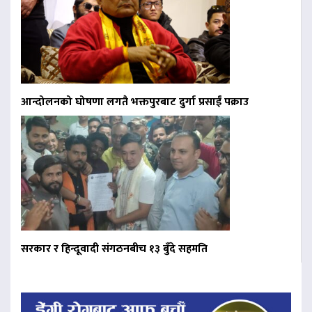
आन्दोलनको घोषणा लगतै भक्तपुरबाट दुर्गा प्रसाईं पक्राउ
सरकार र हिन्दूवादी संगठनबीच १३ बुँदे सहमति