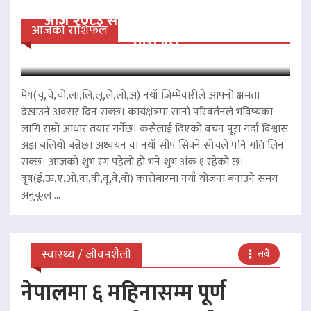
आज २०८३ साल साउन २३ गते शनिवारको
आजको राशिफल
राशिफल
मेष(चू,चे,चो,ला,लि,लू,ले,लो,अ) नयाँ जिम्मेवारीले आफ्नो क्षमता
देखाउने अवसर दिन सक्छ। कार्यक्षेत्रमा सानो परिवर्तनले भविष्यका
लागि राम्रो आधार तयार गर्नेछ। कसैलाई दिएको वचन पूरा गर्दा विश्वास
अझ बलियो बन्नेछ। अध्ययन वा नयाँ सीप सिक्ने सोचले पनि गति लिन
सक्छ। आजको शुभ रंग पहेलो हो भने शुभ अंक १ रहेको छ।
वृष(ई,ऊ,ए,ओ,वा,वी,वू,वे,वो) कारोबारमा नयाँ योजना बनाउने समय
अनुकूल ...
स्वास्थ्य / जीवनशैली
सबै
नेपालमा ६ महिनासम्म पूर्ण