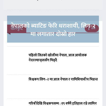
नेपालको ब्याटिङ फेरि धराशायी, लिग-२
खेलकुद
सबै
मा लगातार दोस्रो हार
पहिलो जितको खोजीमा नेपाल, आज आयोजक
नेदरल्यान्ड्ससँग भिड्दै
विश्वकप लिग–२ मा आज नेपाल र नामिबियाबीच भिडन्त
गरिबीदेखि विश्वकपसम्म : १९ वर्षमै इतिहास रच्ने लामिन