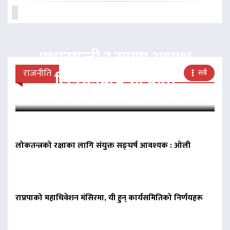
प्रधानमन्त्री र राप्रपा अध्यक्ष
राजनीति
सबै
लिङदेनबीच भेटवार्ता
लोकतन्त्रको रक्षाका लागि संयुक्त सङ्घर्ष आवश्यक : ओली
राप्रपाको महाधिवेशन मंसिरमा, यी हुन् कार्यसमितिको निर्णयहरू