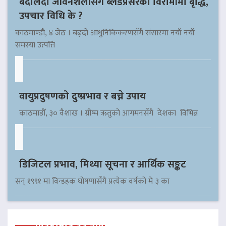
बदलिँदो जीवनशैलीसँगै ब्लडप्रेसरका विरामीमा बृद्धि,
उपचार विधि के ?
काठमाण्डौ, ४ जेठ । बढ्दो आधुनिकिकरणसँगै संसारमा नयाँ नयाँ
समस्या उत्पत्ति
वायुप्रदुषणको दुष्प्रभाव र बच्ने उपाय
काठमाडौँ, ३० वैशाख । ग्रीष्म ऋतुको आगमनसँगै देशका विभिन्न
डिजिटल प्रभाव, मिथ्या सूचना र आर्थिक सङ्कट
सन् १९९१ मा विन्डहक घोषणासँगै प्रत्येक वर्षको मे ३ का