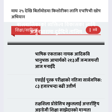
माघ २५ देखि बिर्तामोडमा किशोरीका लागि एचपिभी खोप
अभियान
बालबालिकाको व्यक्तित्व विकासका लागि
शिक्षा/साहित्य
सबै
अर्जुनधारामा दुईदिने तालिम
भाषिक एकताका नायक आदिकवि
भानुभक्त आचार्यको २१३औँ जन्मजयन्ती
आज मनाइँदै
एसईई पूरक परीक्षाको नतिजा सार्वजनिक:
८३ हजारभन्दा बढी उत्तीर्ण
तक्षशिला प्रोग्रेसिभ स्कुललाई अन्तर्राष्ट्रिय
अङ्ग्रेजी शिक्षा साझेदारको मान्यता