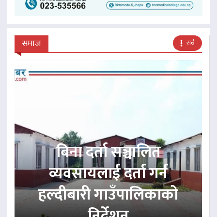
समाज
सबै
बिना दर्ता सञ्चालित
व्यवसायलाई दर्ता गर्न
हल्दीबारी गाउँपालिकाको
निर्देशन