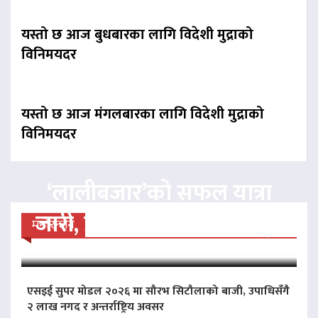
यस्तो छ आज बुधबारका लागि विदेशी मुद्राको
विनिमयदर
यस्तो छ आज मंगलबारका लागि विदेशी मुद्राको
विनिमयदर
‘लालीबजार’को सफल यात्रा
जारी, प्रदर्शनको ५१औँ दिन पूरा
मनोरन्जन
एसइई सुपर मोडल २०२६ मा सौरभ सिटौलाको बाजी, उपाधिसँगै
२ लाख नगद र अन्तर्राष्ट्रिय अवसर