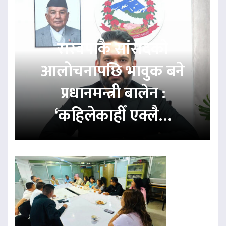
रास्वपाकै सांसदको
आलोचनापछि भावुक बने
प्रधानमन्त्री बालेन :
‘कहिलेकाहीँ एक्लै…