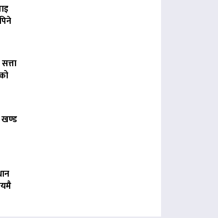
पाइ
पिने
 सत्ता
लको
 खण्ड
धान
यमै