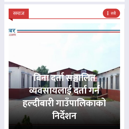
समाज
सबै
बिना दर्ता सञ्चालित
व्यवसायलाई दर्ता गर्न
हल्दीबारी गाउँपालिकाको
निर्देशन