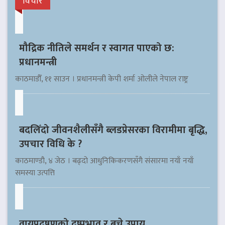
विचार
मौद्रिक नीतिले समर्थन र स्वागत पाएको छ:
प्रधानमन्त्री
काठमाडौँ, ११ साउन । प्रधानमन्त्री केपी शर्मा ओलीले नेपाल राष्ट्र
बदलिँदो जीवनशैलीसँगै ब्लडप्रेसरका विरामीमा बृद्धि,
उपचार विधि के ?
काठमाण्डौ, ४ जेठ । बढ्दो आधुनिकिकरणसँगै संसारमा नयाँ नयाँ
समस्या उत्पत्ति
वायुप्रदुषणको दुष्प्रभाव र बच्ने उपाय