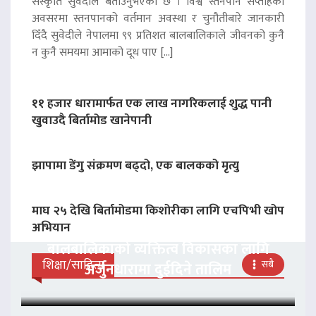
संस्कृति सुवेदीले बताउनुभएको छ । विश्व स्तनपान सप्ताहका
अवसरमा स्तनपानको वर्तमान अवस्था र चुनौतीबारे जानकारी
दिँदै सुवेदीले नेपालमा ९९ प्रतिशत बालबालिकाले जीवनको कुनै
न कुनै समयमा आमाको दूध पाए […]
११ हजार धारामार्फत एक लाख नागरिकलाई शुद्ध पानी
खुवाउदै बिर्तामोड खानेपानी
झापामा डेंगु संक्रमण बढ्दो, एक बालकको मृत्यु
माघ २५ देखि बिर्तामोडमा किशोरीका लागि एचपिभी खोप
अभियान
बालबालिकाको व्यक्तित्व विकासका लागि
शिक्षा/साहित्य
सबै
अर्जुनधारामा दुईदिने तालिम