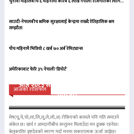
चुनावी माहोलबीच ६ महिनामा करिब ६ लाख नेपाली रोजगारीका लागि…
साउदी-नेपालबीच श्रमिक सुरक्षालाई केन्द्रमा राख्दै ऐतिहासिक श्रम
सम्झौता
पाँच महिनामै भित्रियो ८ खर्ब ७० अर्ब रेमिट्यान्स
अमेरिकाबाट फेरि ३५ नेपाली ‘डिपोर्ट’
आज २०८३ साल साउन २१ गते बिहीवारको
आजको राशिफल
राशिफल
मेष(चू,चे,चो,ला,लि,लू,ले,लो,अ) रोकिएको कामले पनि गति समाउने
संकेत छ। खर्च र आम्दानीबीच सन्तुलन मिलाउँदा मन ढुक्क रहनेछ।
बेलुकातिर इष्टदेवको स्मरण गर्दा मनमा सकारात्मक ऊर्जा जाग्नेछ।