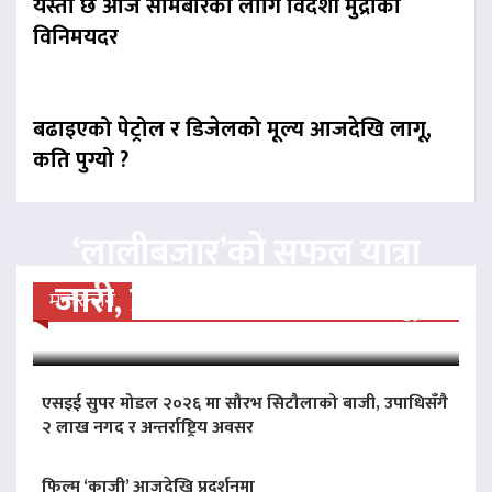
यस्तो छ आज सोमबारका लागि विदेशी मुद्राको
विनिमयदर
बढाइएको पेट्रोल र डिजेलको मूल्य आजदेखि लागू,
कति पुग्यो ?
‘लालीबजार’को सफल यात्रा
जारी, प्रदर्शनको ५१औँ दिन पूरा
मनोरन्जन
एसइई सुपर मोडल २०२६ मा सौरभ सिटौलाको बाजी, उपाधिसँगै
२ लाख नगद र अन्तर्राष्ट्रिय अवसर
फिल्म ‘काजी’ आजदेखि प्रदर्शनमा