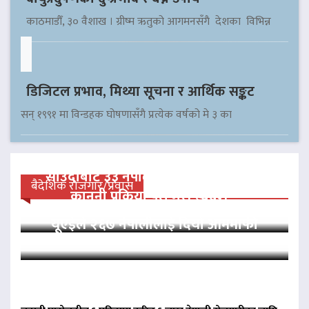
काठमाडौँ, ३० वैशाख । ग्रीष्म ऋतुको आगमनसँगै देशका विभिन्न
डिजिटल प्रभाव, मिथ्या सूचना र आर्थिक सङ्कट
सन् १९९१ मा विन्डहक घोषणासँगै प्रत्येक वर्षको मे ३ का
साउदीबाट ३३ नेपाली कैदीलाई आममाफी,
बैदेशिक रोजगार/प्रवास
कानुनी प्रक्रिया पूरा गरी स्वदेश…
यूएईले २६७ नेपालीलाई दियो आममाफी