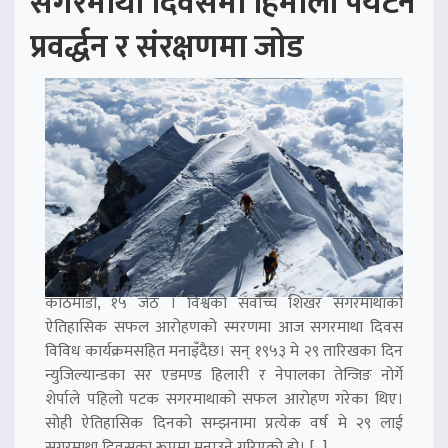
सगरमाथा दिवसमा हिमाली पर्यटन
प्रवर्द्धन र संरक्षणमा जोड
काठमाडौं, १५ जेठ । विश्वको सर्वोच्च शिखर सगरमाथाको
ऐतिहासिक सफल आरोहणको स्मरणमा आज सगरमाथा दिवस
विविध कार्यक्रमसहित मनाइँदैछ। सन् १९५३ मे २९ तारिखका दिन
न्युजिल्यान्डका सर एडमण्ड हिलारी र नेपालका तेन्जिङ नोर्गे
शेर्पाले पहिलो पटक सगरमाथाको सफल आरोहण गरेका थिए।
सोही ऐतिहासिक दिनको सम्झनामा प्रत्येक वर्ष मे २९ लाई
सगरमाथा दिवसका रूपमा मनाउने गरिएको हो। […]