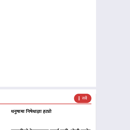
सबै
धनुषामा निषेधाज्ञा हट्यो