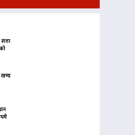
 सत्ता
लको
 खण्ड
धान
यमै