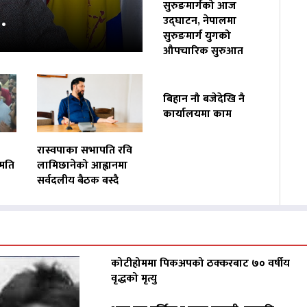
सुरुङमार्गको आज
…
उद्घाटन, नेपालमा
सुरुङमार्ग युगको
औपचारिक सुरुआत
बिहान नौ बजेदेखि नै
कार्यालयमा काम
रास्वपाका सभापति रवि
हमति
लामिछानेको आह्वानमा
सर्वदलीय बैठक बस्दै
कोटीहोममा पिकअपको ठक्करबाट ७० वर्षीय
वृद्धको मृत्यु