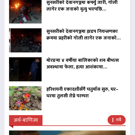
सुनसरीको देवानगञ्जमा कर्फ्यु जारी, गोली
लागेर एक जनाको मृत्यु भएपछि…
सुनसरीको देवानगञ्जमा झडप नियन्त्रणका
क्रममा प्रहरीको गोली लागेर एक जनाको…
मोरङमा ४ वर्षीया बालिकाको शव बीभत्स
अवस्थामा फेला, हत्या आशंकामा…
हरिशयनी एकादशीसँगै चतुर्मास सुरु, घर–
घरमा तुलसी रोप्ने परम्परा
अर्थ-बाणिज्य
सबै