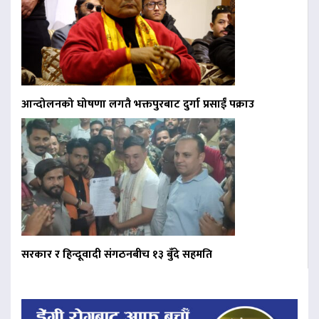
आन्दोलनको घोषणा लगतै भक्तपुरबाट दुर्गा प्रसाईं पक्राउ
सरकार र हिन्दूवादी संगठनबीच १३ बुँदे सहमति