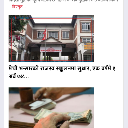
विदेशी मुद्राको मूल्य घटेको छ। हिजो यी सबै मुद्राको भाउ बढेको थियो।
विस्तृत....
मेची भन्सारको राजस्व सङ्कलनमा सुधार, एक वर्षमै १
अर्ब ७४…