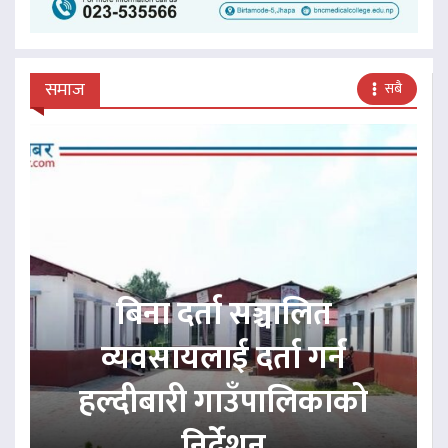
समाज
सबै
बिना दर्ता सञ्चालित
व्यवसायलाई दर्ता गर्न
हल्दीबारी गाउँपालिकाको
निर्देशन