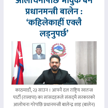
आलोचनापछि भावुक बने
प्रधानमन्त्री बालेन :
‘कहिलेकाहीँ एक्लै
लड्नुपर्छ’
काठमाडौं, २३ साउन । आफ्नै दल राष्ट्रिय स्वतन्त्र
पार्टी (रास्वपा) का सांसदहरूले संसद्‌मै सरकारको
आलोचना गरेपछि प्रधानमन्त्री बालेन्द्र शाह (बालेन)