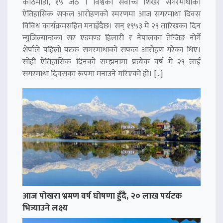
काठमाडौं, १५ जेठ । विश्वको सर्वोच्च शिखर सगरमाथाको
ऐतिहासिक सफल आरोहणको स्मरणमा आज सगरमाथा दिवस
विविध कार्यक्रमसहित मनाइँदैछ। सन् १९५३ मे २९ तारिखका दिन
न्युजिल्यान्डका सर एडमण्ड हिलारी र नेपालका तेन्जिङ नोर्गे
शेर्पाले पहिलो पटक सगरमाथाको सफल आरोहण गरेका थिए।
सोही ऐतिहासिक दिनको सम्झनामा प्रत्येक वर्ष मे २९ लाई
सगरमाथा दिवसका रूपमा मनाउने गरिएको हो। […]
आज पोखरा भ्रमण वर्ष घोषणा हुँदै, २० लाख पर्यटक
भित्र्याउने लक्ष्य