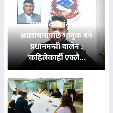
रास्वपाकै सांसदको
आलोचनापछि भावुक बने
प्रधानमन्त्री बालेन :
‘कहिलेकाहीँ एक्लै…