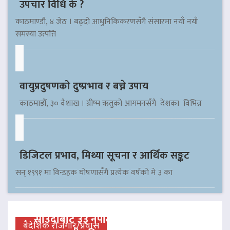
उपचार विधि के ?
काठमाण्डौ, ४ जेठ । बढ्दो आधुनिकिकरणसँगै संसारमा नयाँ नयाँ
समस्या उत्पत्ति
वायुप्रदुषणको दुष्प्रभाव र बच्ने उपाय
काठमाडौँ, ३० वैशाख । ग्रीष्म ऋतुको आगमनसँगै देशका विभिन्न
डिजिटल प्रभाव, मिथ्या सूचना र आर्थिक सङ्कट
सन् १९९१ मा विन्डहक घोषणासँगै प्रत्येक वर्षको मे ३ का
साउदीबाट ३३ नेपाली कैदीलाई आममाफी,
बैदेशिक रोजगार/प्रवास