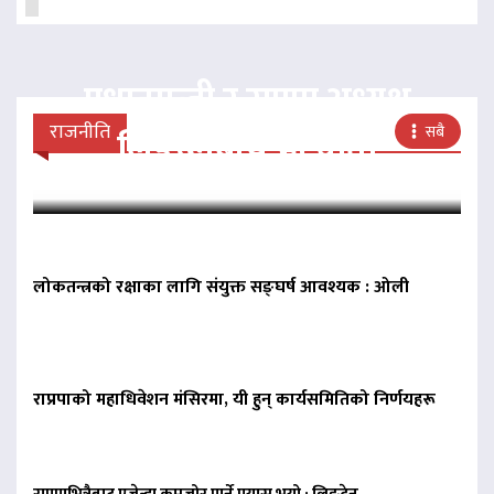
प्रधानमन्त्री र राप्रपा अध्यक्ष
राजनीति
सबै
लिङदेनबीच भेटवार्ता
लोकतन्त्रको रक्षाका लागि संयुक्त सङ्घर्ष आवश्यक : ओली
राप्रपाको महाधिवेशन मंसिरमा, यी हुन् कार्यसमितिको निर्णयहरू