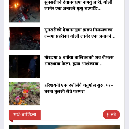
सुनसरीको देवानगञ्जमा कर्फ्यु जारी, गोली
लागेर एक जनाको मृत्यु भएपछि…
सुनसरीको देवानगञ्जमा झडप नियन्त्रणका
क्रममा प्रहरीको गोली लागेर एक जनाको…
मोरङमा ४ वर्षीया बालिकाको शव बीभत्स
अवस्थामा फेला, हत्या आशंकामा…
हरिशयनी एकादशीसँगै चतुर्मास सुरु, घर–
घरमा तुलसी रोप्ने परम्परा
अर्थ-बाणिज्य
सबै