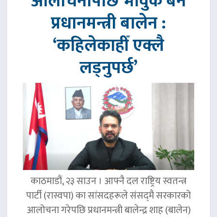
आलोचनापछि भावुक बने
प्रधानमन्त्री बालेन :
‘कहिलेकाहीँ एक्लै
लड्नुपर्छ’
काठमाडौं, २३ साउन । आफ्नै दल राष्ट्रिय स्वतन्त्र
पार्टी (रास्वपा) का सांसदहरूले संसद्‌मै सरकारको
आलोचना गरेपछि प्रधानमन्त्री बालेन्द्र शाह (बालेन)