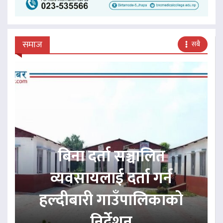
समाज
सबै
बिना दर्ता सञ्चालित
व्यवसायलाई दर्ता गर्न
हल्दीबारी गाउँपालिकाको
निर्देशन