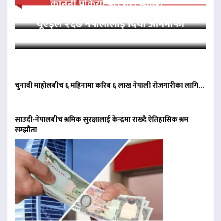
कानुनी प्रक्रिया पूरा गरी स्वदेश…
यूएईले २६७ नेपालीलाई दियो आममाफी
चुनावी माहोलबीच ६ महिनामा करिब ६ लाख नेपाली रोजगारीका लागि…
साउदी-नेपालबीच श्रमिक सुरक्षालाई केन्द्रमा राख्दै ऐतिहासिक श्रम
सम्झौता