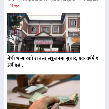
विदेशी मुद्राको मूल्य घटेको छ। हिजो यी सबै मुद्राको भाउ बढेको थियो।
विस्तृत....
मेची भन्सारको राजस्व सङ्कलनमा सुधार, एक वर्षमै १
अर्ब ७४…