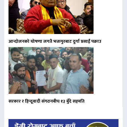
आन्दोलनको घोषणा लगतै भक्तपुरबाट दुर्गा प्रसाईं पक्राउ
सरकार र हिन्दूवादी संगठनबीच १३ बुँदे सहमति