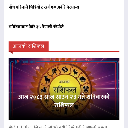
पाँच महिनामै भित्रियो ८ खर्ब ७० अर्ब रेमिट्यान्स
अमेरिकाबाट फेरि ३५ नेपाली ‘डिपोर्ट’
आजको राशिफल
आज २०८३ साल साउन २३ गते शनिवारको
राशिफल
मेष(चू,चे,चो,ला,लि,लू,ले,लो,अ) नयाँ जिम्मेवारीले आफ्नो क्षमता