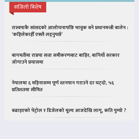
सजिलो बिशेष
रास्वपाकै सांसदको आलोचनापछि भावुक बने प्रधानमन्त्री बालेन :
‘कहिलेकाहीँ एक्लै लड्नुपर्छ’
बागमतीमा राप्रपा सत्ता समीकरणबाट बाहिर, बानियाँ सरकार
जोगाउने प्रयासमा
नेपालमा ६ महिनासम्म पूर्ण स्तनपान गराउने दर घट्दो, ५६
प्रतिशतमा सीमित
बढाइएको पेट्रोल र डिजेलको मूल्य आजदेखि लागू, कति पुग्यो ?