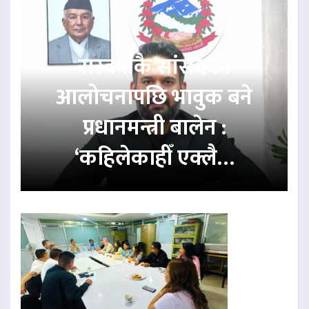
रास्वपाकै सांसदको
आलोचनापछि भावुक बने
प्रधानमन्त्री बालेन :
‘कहिलेकाहीँ एक्लै…