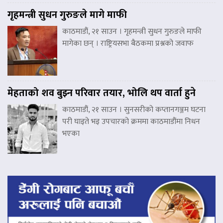
गृहमन्त्री सुधन गुरुङले मागे माफी
काठमाडौं, २१ साउन । गृहमन्त्री सुधन गुरुङले माफी
मागेका छन् । राष्ट्रियसभा बैठकमा प्रश्नको जवाफ
मेहताको शव बुझ्न परिवार तयार, भोलि थप वार्ता हुने
काठमाडौं, २१ साउन । सुनसरीको कप्तानगञ्जम घटना
परी घाइते भइ उपचारको क्रममा काठमाडौंमा निधन
भएका