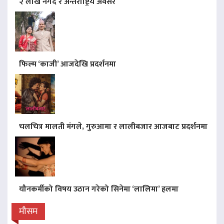
२ लाख नगद र अन्तर्राष्ट्रिय अवसर
फिल्म ‘काजी’ आजदेखि प्रदर्शनमा
चलचित्र मालती मंगले, गुरुआमा र लालीबजार आजबाट प्रदर्शनमा
यौनकर्मीको विषय उठान गरेको सिनेमा ‘लालिमा’ हलमा
मौसम