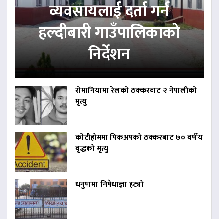
व्यवसायलाई दर्ता गर्न
हल्दीबारी गाउँपालिकाको
निर्देशन
रोमानियामा रेलको ठक्करबाट २ नेपालीको
मृत्यु
कोटीहोममा पिकअपको ठक्करबाट ७० वर्षीय
वृद्धको मृत्यु
धनुषामा निषेधाज्ञा हट्यो