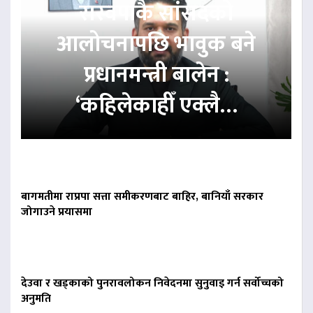
रास्वपाकै सांसदको
आलोचनापछि भावुक बने
प्रधानमन्त्री बालेन :
‘कहिलेकाहीँ एक्लै…
बागमतीमा राप्रपा सत्ता समीकरणबाट बाहिर, बानियाँ सरकार
जोगाउने प्रयासमा
देउवा र खड्काको पुनरावलोकन निवेदनमा सुनुवाइ गर्न सर्वोच्चको
अनुमति