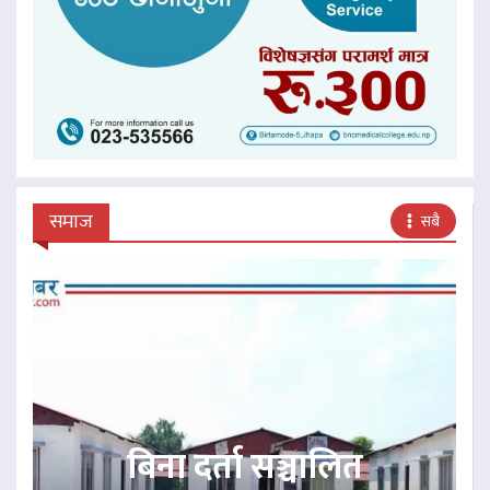
समाज
सबै
बिना दर्ता सञ्चालित