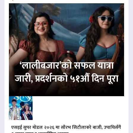
‘लालीबजार’को सफल यात्रा
जारी, प्रदर्शनको ५१औँ दिन पूरा
एसइई सुपर मोडल २०२६ मा सौरभ सिटौलाको बाजी, उपाधिसँगै