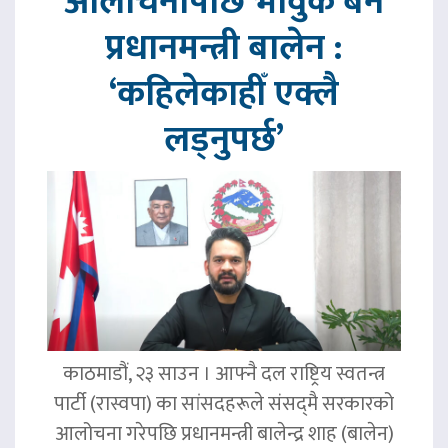
आलोचनापछि भावुक बने
प्रधानमन्त्री बालेन :
‘कहिलेकाहीँ एक्लै
लड्नुपर्छ’
काठमाडौं, २३ साउन । आफ्नै दल राष्ट्रिय स्वतन्त्र
पार्टी (रास्वपा) का सांसदहरूले संसद्‌मै सरकारको
आलोचना गरेपछि प्रधानमन्त्री बालेन्द्र शाह (बालेन)