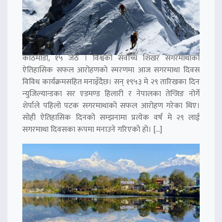
काठमाडौं, १५ जेठ । विश्वको सर्वोच्च शिखर सगरमाथाको
ऐतिहासिक सफल आरोहणको स्मरणमा आज सगरमाथा दिवस
विविध कार्यक्रमसहित मनाइँदैछ। सन् १९५३ मे २९ तारिखका दिन
न्युजिल्यान्डका सर एडमण्ड हिलारी र नेपालका तेन्जिङ नोर्गे
शेर्पाले पहिलो पटक सगरमाथाको सफल आरोहण गरेका थिए।
सोही ऐतिहासिक दिनको सम्झनामा प्रत्येक वर्ष मे २९ लाई
सगरमाथा दिवसका रूपमा मनाउने गरिएको हो। […]