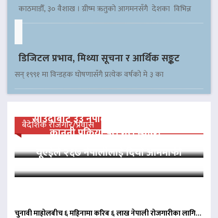
काठमाडौँ, ३० वैशाख । ग्रीष्म ऋतुको आगमनसँगै देशका विभिन्न
डिजिटल प्रभाव, मिथ्या सूचना र आर्थिक सङ्कट
सन् १९९१ मा विन्डहक घोषणासँगै प्रत्येक वर्षको मे ३ का
साउदीबाट ३३ नेपाली कैदीलाई आममाफी,
बैदेशिक रोजगार/प्रवास
कानुनी प्रक्रिया पूरा गरी स्वदेश…
यूएईले २६७ नेपालीलाई दियो आममाफी
चुनावी माहोलबीच ६ महिनामा करिब ६ लाख नेपाली रोजगारीका लागि…