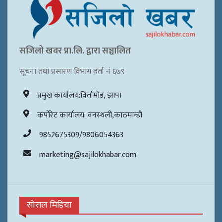
सजिलो खवर प्रा.लि. द्वारा सञ्चालित
सूचना तथा प्रसारण विभाग दर्ता नं ६७९
प्रमुख कार्यालय:विर्तामोड, झापा
कर्पोरेट कार्यालय: वनस्थली,काठमान्डौ
9852675309/9806054363
marketing@sajilokhabar.com
सोसल मिडिया