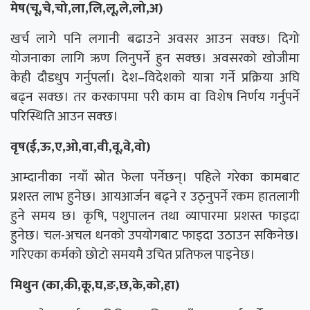
मेष(चू,चे,चो,ला,लि,लू,ले,लो,अ)
खर्च लागे पनि लगानी बढाउने अवसर आउन सक्छ। दिगो
योजनाका लागि ऋण लिनुपर्ने हुन सक्छ। अवसरको खोजीमा
केही दौडधुप गर्नुपर्ला। देश–विदेशको यात्रा गर्ने प्रक्रिया अघि
बढ्न सक्छ। तर करकापमा परी काम वा विशेष निर्णय गर्नुपर्ने
परिस्थिति आउन सक्छ।
वृष(ई,ऊ,ए,ओ,वा,वी,वू,वे,वो)
आम्दानीका नयाँ स्रोत फेला पर्नेछन्। पहिले गरेका कामबाट
प्रशस्त लाभ हुनेछ। आयआर्जन बढ्ने र उठ्नुपर्ने रकम हातलागी
हुने समय छ। कृषि, पशुपालन तथा व्यापारमा प्रशस्त फाइदा
हुनेछ। चल-अचल धनको उपयोगबाट फाइदा उठाउन सकिनेछ।
गरिएका कर्मको छोटो समयमै उचित प्रतिफल पाइनेछ।
मिथुन (का,की,कू,घ,ङ,छ,के,को,हा)