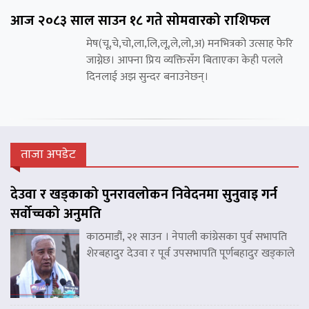
आज २०८३ साल साउन १८ गते सोमवारको राशिफल
मेष(चू,चे,चो,ला,लि,लू,ले,लो,अ) मनभित्रको उत्साह फेरि
जाग्नेछ। आफ्ना प्रिय व्यक्तिसँग बिताएका केही पलले
दिनलाई अझ सुन्दर बनाउनेछन्।
ताजा अपडेट
देउवा र खड्काको पुनरावलोकन निवेदनमा सुनुवाइ गर्न
सर्वोच्चको अनुमति
काठमाडौं, २१ साउन । नेपाली कांग्रेसका पुर्व सभापति
शेरबहादुर देउवा र पूर्व उपसभापति पूर्णबहादुर खड्काले