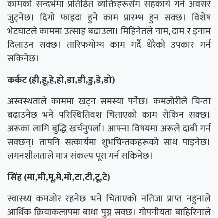
कामको सन्दर्भमा प्रतिष्ठित व्यक्तिहरूसँग सहकार्य गर्ने अवसर
जुट्नेछ। दिगो फाइदा हुने काम प्रारम्भ हुन सक्छ। विशेष
भेटघाटले काममा उत्साह बढाउला। मिहिनेतले नाम, दाम र इनाम
दिलाउन सक्छ। तारिफयोग्य काम गर्दै धेरैको उपकार गर्न
सकिनेछ।
कर्कट (ही,हू,हे,हो,डा,डी,डु,डे,डो)
अस्वस्थताले काममा खट्न समस्या पर्नेछ। कमजोरीले चिन्ता
बढाउनेछ भने परिस्थितिवश चिताएको काम रोकिन सक्छ।
अरूका लागि बुद्धि खर्चनुपर्ला। आफ्ना विषयमा अरूले दाबी गर्न
सक्छन्। तापनि सत्कार्यमा शुभचिन्तकहरूको साथ पाइनेछ।
लगनशीलताले मात्र संकल्प पूरा गर्न सकिनेछ।
सिंह (मा,मी,मू,मे,मो,टा,टी,टू,टे)
स्वास्थ्य कमजोर रहनेछ भने चिताएको नतिजा प्राप्त नहुनाले
आर्थिक क्रियाकलापमा बाधा पुग्न सक्छ। गोपनीयता बाहिरिनाले