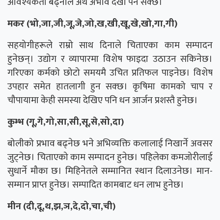
आवश्यकता बढ्नाले अर्थ अभाव देखा पर्न सक्छ।
मकर (भो,जा,जी,जू,जे,जो,ख,खी,खू,खे,खो,गा,गी)
सहयोगीहरूले राम्रो साथ दिनाले चिताएका काम सम्पादन
हुनेछन्। उद्योग र व्यापारमा विशेष फाइदा उठाउन सकिनेछ।
गरिएका कर्मको छोटो समयमै उचित प्रतिफल पाइनेछ। विशेष
उपहार समेत हातलागी हुन सक्छ। कृषिमा कामको चाप र
चौपायामा केही समस्या देखिए पनि धन आर्जन प्रशस्तै हुनेछ।
कुम्भ (गू,गे,गो,सा,सी,सू,से,सो,दा)
बोलीको प्रभाव बढ्नेछ भने अभिव्यक्ति कलालाई निखार्ने अवसर
जुट्नेछ। चिताएको काम सम्पादन हुनेछ। पहिलेका कमजोरीलाई
सुधार्ने मौका छ। मिहिनेतले सम्मानित स्थान दिलाउनेछ। मान-
सम्मान प्राप्त हुनेछ। सम्पादित कामबाट धन लाभ हुनेछ।
मीन (दी,दू,थ,झ,ञ,दे,दो,चा,ची)