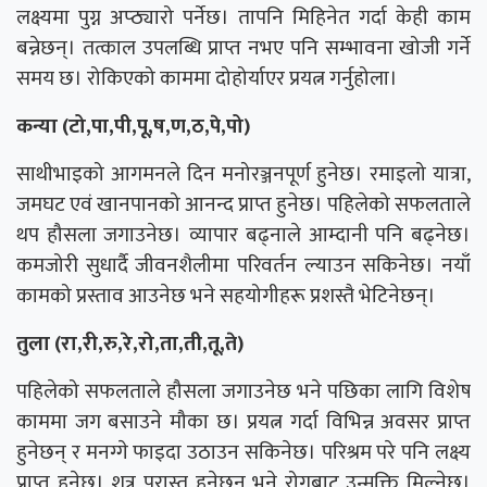
लक्ष्यमा पुग्न अप्ठ्यारो पर्नेछ। तापनि मिहिनेत गर्दा केही काम
बन्नेछन्। तत्काल उपलब्धि प्राप्त नभए पनि सम्भावना खोजी गर्ने
समय छ। रोकिएको काममा दोहोर्याएर प्रयत्न गर्नुहोला।
कन्या (टो,पा,पी,पू,ष,ण,ठ,पे,पो)
साथीभाइको आगमनले दिन मनोरञ्जनपूर्ण हुनेछ। रमाइलो यात्रा,
जमघट एवं खानपानको आनन्द प्राप्त हुनेछ। पहिलेको सफलताले
थप हौसला जगाउनेछ। व्यापार बढ्नाले आम्दानी पनि बढ्नेछ।
कमजोरी सुधार्दै जीवनशैलीमा परिवर्तन ल्याउन सकिनेछ। नयाँ
कामको प्रस्ताव आउनेछ भने सहयोगीहरू प्रशस्तै भेटिनेछन्।
तुला (रा,री,रु,रे,रो,ता,ती,तू,ते)
पहिलेको सफलताले हौसला जगाउनेछ भने पछिका लागि विशेष
काममा जग बसाउने मौका छ। प्रयत्न गर्दा विभिन्न अवसर प्राप्त
हुनेछन् र मनग्गे फाइदा उठाउन सकिनेछ। परिश्रम परे पनि लक्ष्य
प्राप्त हुनेछ। शत्रु परास्त हुनेछन् भने रोगबाट उन्मुक्ति मिल्नेछ।