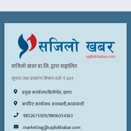
सजिलो खवर प्रा.लि. द्वारा सञ्चालित
सूचना तथा प्रसारण विभाग दर्ता नं ६७९
प्रमुख कार्यालय:विर्तामोड, झापा
कर्पोरेट कार्यालय: वनस्थली,काठमान्डौ
9852675309/9806054363
marketing@sajilokhabar.com