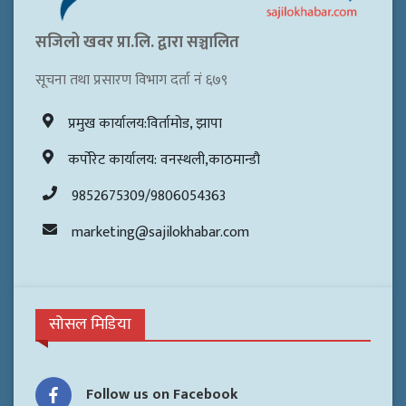
सजिलो खवर प्रा.लि. द्वारा सञ्चालित
सूचना तथा प्रसारण विभाग दर्ता नं ६७९
प्रमुख कार्यालय:विर्तामोड, झापा
कर्पोरेट कार्यालय: वनस्थली,काठमान्डौ
9852675309/9806054363
marketing@sajilokhabar.com
सोसल मिडिया
Follow us on Facebook