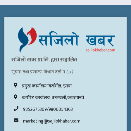
सजिलो खवर प्रा.लि. द्वारा सञ्चालित
सूचना तथा प्रसारण विभाग दर्ता नं ६७९
प्रमुख कार्यालय:विर्तामोड, झापा
कर्पोरेट कार्यालय: वनस्थली,काठमान्डौ
9852675309/9806054363
marketing@sajilokhabar.com