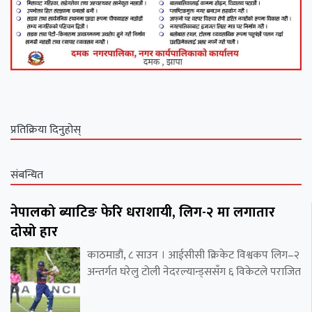
प्रतिक्रिया दिनुहोस्
संबन्धित
नेपालको ब्याटिङ फेरि धराशायी, लिग-२ मा लगातार
दोस्रो हार
काठमाडौं, ८ साउन । आईसीसी क्रिकेट विश्वकप लिग–२
अन्तर्गत घरेलु टोली नेदरल्यान्ड्ससँग ६ विकेटले पराजित