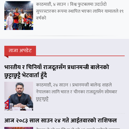
काठमाडौं, ४ साउन । विश्व फुटबलमा उदाउँदो
सुपरस्टारका रूपमा स्थापित भएका लामिन यामालले १९
वर्षको
ताजा अपडेट
भारतीय र चिनियाँ राजदूतसँग प्रधानमन्त्री बालेनको
छुट्टाछुट्टै भेटवार्ता हुँदै
काठमाडौं, २४ साउन । प्रधानमन्त्री बालेन्द्र शाहले
नेपालका लागि भारत र चीनका राजदूतसँग सोमबार
छुट्टाछुट्टै
आज २०८३ साल साउन २४ गते आईतवारको राशिफल