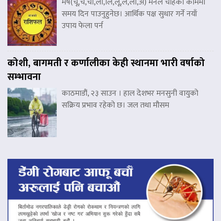
मेष(चू,चे,चो,ला,लि,लू,ले,लो,अ) मनले चाहेको काममा
समय दिन पाउनुहुनेछ। आर्थिक पक्ष सुधार गर्ने नयाँ
उपाय फेला पर्न
कोशी, बागमती र कर्णालीका केही स्थानमा भारी वर्षाको
सम्भावना
काठमाडौं, २३ साउन । हाल देशभर मनसुनी वायुको
सक्रिय प्रभाव रहेको छ। जल तथा मौसम