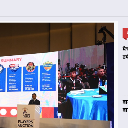
मे
वर
बा
बा