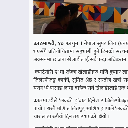
काठमाण्डौ, १० फागुन ।
नेपाल सुपर लिग (एन
भएसँगै प्रतियोगितामा सहभागी हुने टिमको सं
अक्सनमा छ जना खेलाडीलाई सबैभन्दा अधिकतम 
‘क्याटेगोरी ए’ मा रहेका खेलाडीहरु मणि कुमार ला
जिलेस्पीजङ्ग कार्की, सुमित श्रेष्ठ र सन्तोष खत्र
यसमध्ये पासाङ लामा बाहेक सबै खेलाडीलाई एक भन
काठमाण्डौले ‘लक्की ड्र’बाट दिनेश र जिलेस्प
पायो । यस्तै मणि ललितपुर, आशिष झापाले ‘लक्क
चार लाख रुपैयाँ दिन तयार भएको थियो ।