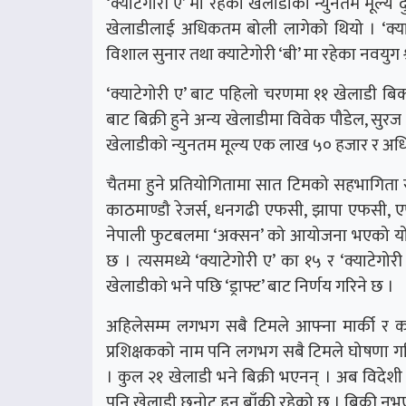
‘क्याटेगोरी ए’ मा रहेका खेलाडीको न्युनतम मूल्
खेलाडीलाई अधिकतम बोली लागेको थियो । ‘क्याट
विशाल सुनार तथा क्याटेगोरी ‘बी’ मा रहेका नवयुग श्
‘क्याटेगोरी ए’ बाट पहिलो चरणमा ११ खेलाडी बि
बाट बिक्री हुने अन्य खेलाडीमा विवेक पौडेल, सुरज ज
खेलाडीको न्युनतम मूल्य एक लाख ५० हजार र अधिक
चैतमा हुने प्रतियोगितामा सात टिमको सहभागिता 
काठमाण्डौ रेजर्स, धनगढी एफसी, झापा एफसी, एफ
नेपाली फुटबलमा ‘अक्सन’ को आयोजना भएको यो 
छ । त्यसमध्ये ‘क्याटेगोरी ए’ का १५ र ‘क्याटेगोर
खेलाडीको भने पछि ‘ड्राफ्ट’ बाट निर्णय गरिने छ ।
अहिलेसम्म लगभग सबै टिमले आफ्ना मार्की र क
प्रशिक्षकको नाम पनि लगभग सबै टिमले घोषणा गर
। कुल २१ खेलाडी भने बिक्री भएनन् । अब विदेशी ख
पनि खेलाडी छनोट हुन बाँकी रहेको छ । बिक्री नभ