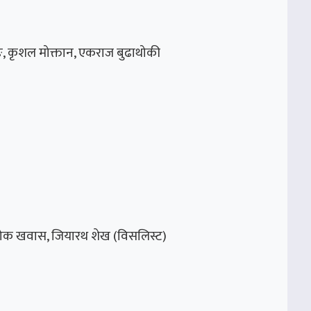
माङ, कृशल मोक्तान, एकराज बुढाथोकी
षम, अशोक खवास, जियारथ शेख (विसलिस्ट)