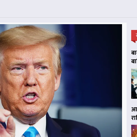
बा
बा
आज
र