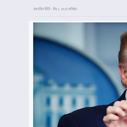
प्रकाशित मिति : चैत्र ८, २०८१ शनिबार