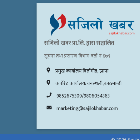
सजिलो खवर प्रा.लि. द्वारा सञ्चालित
सूचना तथा प्रसारण विभाग दर्ता नं ६७९
प्रमुख कार्यालय:विर्तामोड, झापा
कर्पोरेट कार्यालय: वनस्थली,काठमान्डौ
9852675309/9806054363
marketing@sajilokhabar.com