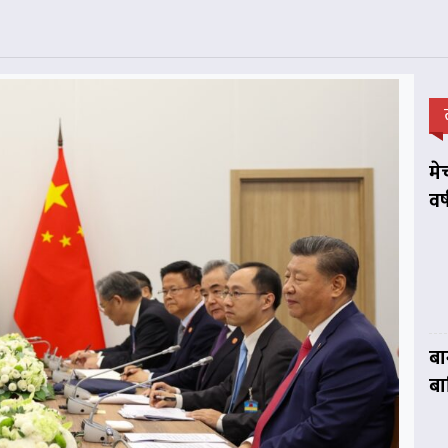
मे
वर
बा
बा