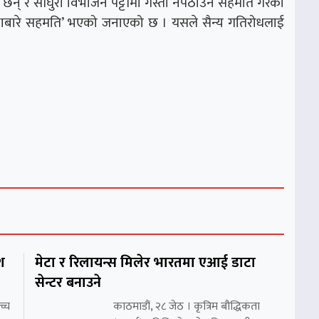
का छन् र साँघुरो विभाजन पट्टीमा गस्ती नपठाउने सहमति गरेका
्थाबारे सहमति’ भएको जनाएको छ । यसले सैन्य गतिरोधलाई
श
मेटा र रिलायन्स मिलेर भारतमा एआई डाटा
सेन्टर बनाउने
च्च
काठमाडौं, २८ जेठ । कृत्रिम बौद्धिकता