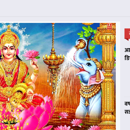
आप
डि
वर
सड