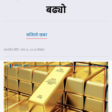
बढ्यो
सजिलो खबर
प्रकाशित मिति : माघ २८, २०८१ सोमबार