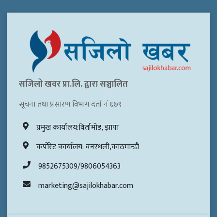
सजिलो खवर प्रा.लि. द्वारा सञ्चालित
सूचना तथा प्रसारण विभाग दर्ता नं ६७९
प्रमुख कार्यालय:विर्तामोड, झापा
कर्पोरेट कार्यालय: वनस्थली,काठमान्डौ
9852675309/9806054363
marketing@sajilokhabar.com