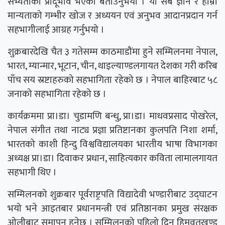
सभ्यताको प्रादूर्भाव भएको बताउनुभयो । यी सबै ज्ञान र हाम्रा
मान्यताको गम्भीर खोज र अध्ययन एवं अनुभव आदानप्रदान गर्न
सहभागीलाई आग्रह गर्नुभयो ।
शुक्रबारदेखि चैत ३ गतेसम्म काठमाडौंमा हुने सम्मिलनमा नेपाल,
भारत, म्यान्मार, भूटान, चीन, थाइल्याण्डलगायत देशका गरी करिब
पाँच सय स्रष्टाहरुको सहभागिता रहेको छ । नेपाल बाहिरबाट ५८
जनाको सहभागिता रहेको छ ।
कार्यक्रममा प्रा।डा। चुडामणि बन्धु, प्रा।डा। माधवप्रसाद पोखरेल,
नेपाल संगीत तथा नाट्य प्रज्ञा प्रतिष्टानका कुलपति निशा शर्मा,
भारतको काशी हिन्दु विश्वविद्यालयका भारतीय भाषा विभागका
अध्यक्ष प्रा।डा। दिवाकर प्रधान, साहित्यकार कविता लामालगायत
सहभागी थिए ।
सम्मिलनको शुक्रबार पूर्वराष्ट्रपति विद्यादेवी भण्डारीबाट उद्घाटन
भयो भने आइतबार प्रधानमन्त्री एवं प्रतिष्ठानका प्रमुख संरक्षक
ओलीबाट समापन हुनेछ । सम्मिलनको पहिलो दिन हिमवतखण्ड