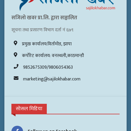
सजिलो खवर प्रा.लि. द्वारा सञ्चालित
सूचना तथा प्रसारण विभाग दर्ता नं ६७९
प्रमुख कार्यालय:विर्तामोड, झापा
कर्पोरेट कार्यालय: वनस्थली,काठमान्डौ
9852675309/9806054363
marketing@sajilokhabar.com
सोसल मिडिया