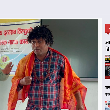
आप
डि
वर
सड