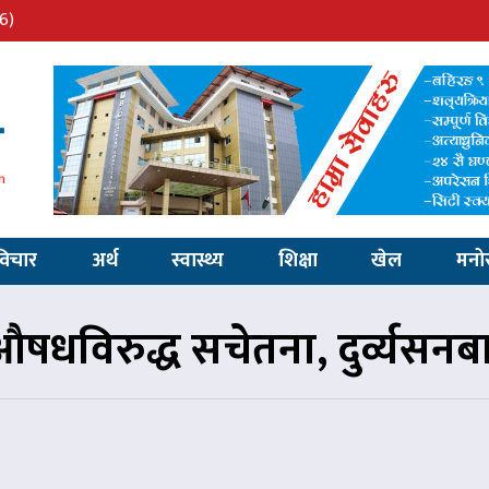
6)
विचार
अर्थ
स्वास्थ्य
शिक्षा
खेल
मनो
षधविरुद्ध सचेतना, दुर्व्यसनब