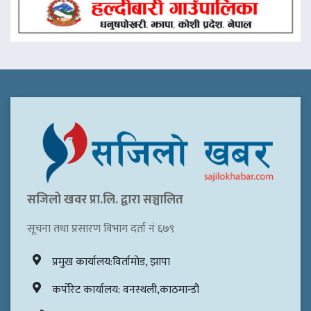
सजिलो खवर प्रा.लि. द्वारा सञ्चालित
सूचना तथा प्रसारण विभाग दर्ता नं ६७९
प्रमुख कार्यालय:विर्तामोड, झापा
कर्पोरेट कार्यालय: वनस्थली,काठमान्डौ