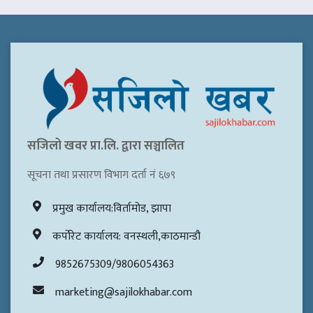
सजिलो खवर प्रा.लि. द्वारा सञ्चालित
सूचना तथा प्रसारण विभाग दर्ता नं ६७९
प्रमुख कार्यालय:विर्तामोड, झापा
कर्पोरेट कार्यालय: वनस्थली,काठमान्डौ
9852675309/9806054363
marketing@sajilokhabar.com