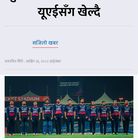
यूएईसँग खेल्दै
सजिलो खबर
प्रकाशित मिति : आश्विन २६, २०८२ आईतबार