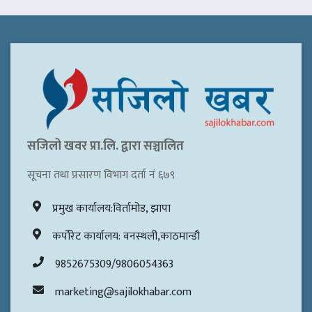
सजिलो खवर प्रा.लि. द्वारा सञ्चालित
सूचना तथा प्रसारण विभाग दर्ता नं ६७९
प्रमुख कार्यालय:विर्तामोड, झापा
कर्पोरेट कार्यालय: वनस्थली,काठमान्डौ
9852675309/9806054363
marketing@sajilokhabar.com