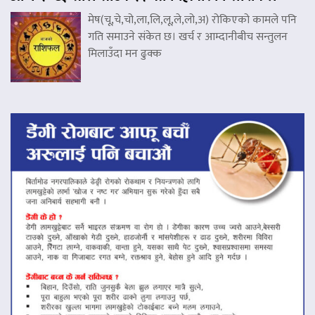
मेष(चू,चे,चो,ला,लि,लू,ले,लो,अ) रोकिएको कामले पनि
गति समाउने संकेत छ। खर्च र आम्दानीबीच सन्तुलन
मिलाउँदा मन ढुक्क