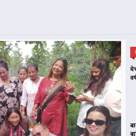
मे
वर
बा
बा