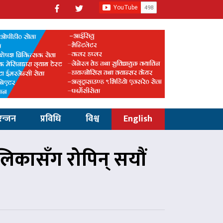
रन्जन
प्रविधि
विश्व
English
लिकासँग रोपिन् सयौं